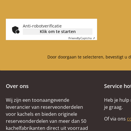
Anti-robotverificatie
Klik om te starten
Friendly
Captcha ⇗
Door doorgaan te selecteren, bevestigt u 
Over ons
Service ho
Wij zijn een toonaangevende
Heb je hulp
leverancier van reserveonderdelen
je graag.
voor kachels en bieden originele
Of via ons
c
reserveonderdelen van meer dan 50
kachelfabrikanten direct uit voorraad