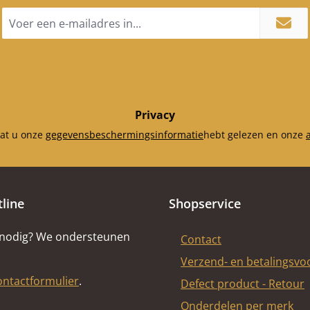
E-
mailadres
*
Privacy
dat u onze
gegevensbeschermingsinformatie
hebt gelezen en onze
tline
Shopservice
 nodig? We ondersteunen
Contact
Verzend- en betalingsv
ontactformulier
.
Defect product - Retour
Onderdelen per merk