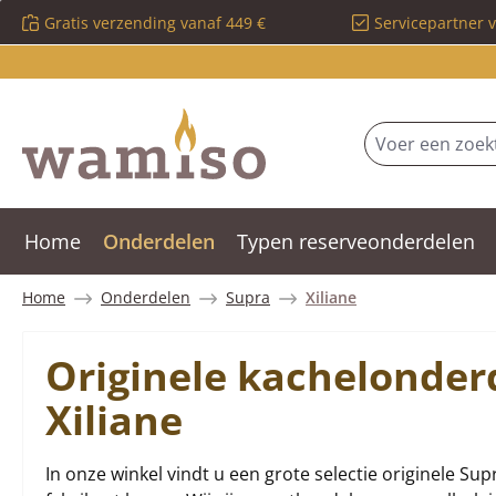
Gratis verzending vanaf 449 €
Servicepartner 
 naar de hoofdinhoud
Ga naar de zoekopdracht
Ga naar de hoofdnavigatie
Home
Onderdelen
Typen reserveonderdelen
Home
Onderdelen
Supra
Xiliane
Originele kachelonder
Xiliane
In onze winkel vindt u een grote selectie originele Supr