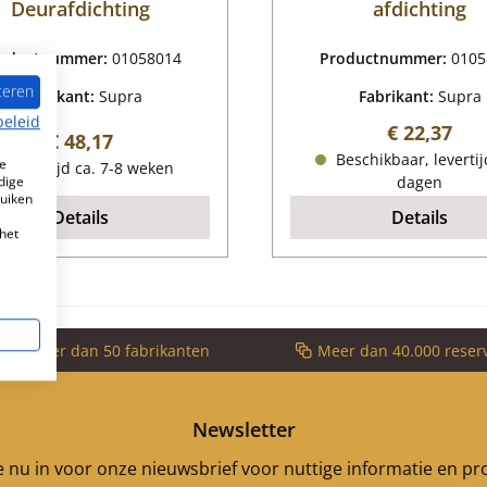
Deurafdichting
afdichting
oductnummer:
01058014
Productnummer:
0105
teren
Fabrikant:
Supra
Fabrikant:
Supra
beleid
Normale pr
€ 22,37
Normale prijs:
€ 48,17
Beschikbaar, levertij
e
Levertijd ca. 7-8 weken
dige
dagen
ruiken
Details
Details
het
voor meer dan 50 fabrikanten
Meer dan 40.000 reser
Newsletter
je nu in voor onze nieuwsbrief voor nuttige informatie en p