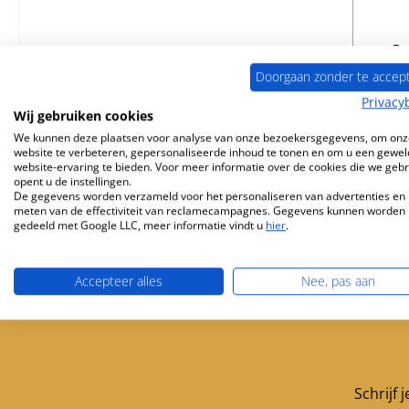
Pr
Doorgaan zonder te accep
Privacy
Wij gebruiken cookies
We kunnen deze plaatsen voor analyse van onze bezoekersgegevens, om onz
website te verbeteren, gepersonaliseerde inhoud te tonen en om u een gewel
website-ervaring te bieden. Voor meer informatie over de cookies die we geb
opent u de instellingen.
De gegevens worden verzameld voor het personaliseren van advertenties en 
meten van de effectiviteit van reclamecampagnes. Gegevens kunnen worden
gedeeld met Google LLC, meer informatie vindt u
hier
.
Accepteer alles
Nee, pas aan
Gratis verzending vanaf 449 €
Servicepartner 
Schrijf 