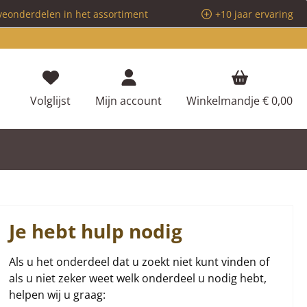
veonderdelen in het assortiment
+10 jaar ervaring
Je hebt 0 items op je verlanglijstje
Volglijst
Mijn account
Winkelmandje
€ 0,00
Je hebt hulp nodig
Als u het onderdeel dat u zoekt niet kunt vinden of
als u niet zeker weet welk onderdeel u nodig hebt,
helpen wij u graag: