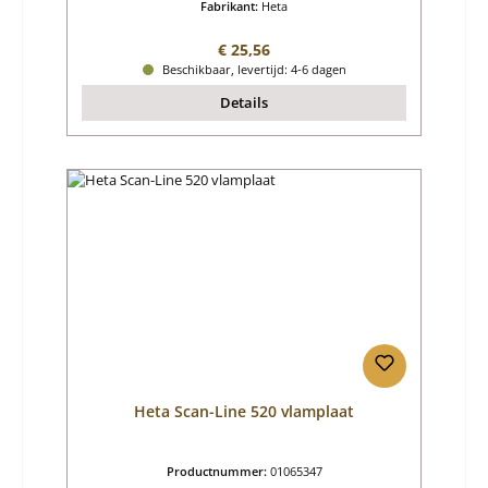
Fabrikant:
Heta
Normale prijs:
€ 25,56
Beschikbaar, levertijd: 4-6 dagen
Details
Heta Scan-Line 520 vlamplaat
Productnummer:
01065347