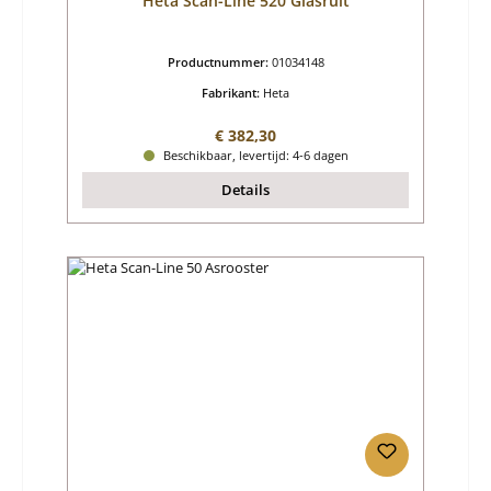
Heta Scan-Line 520 Glasruit
Productnummer:
01034148
Fabrikant:
Heta
Normale prijs:
€ 382,30
Beschikbaar, levertijd: 4-6 dagen
Details