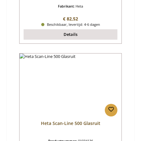
Fabrikant:
Heta
Normale prijs:
€ 82,52
Beschikbaar, levertijd: 4-6 dagen
Details
Heta Scan-Line 500 Glasruit
Productnummer:
01034136