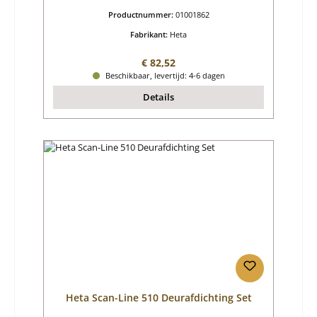
Productnummer:
01001862
Fabrikant:
Heta
Normale prijs:
€ 82,52
Beschikbaar, levertijd: 4-6 dagen
Details
Heta Scan-Line 510 Deurafdichting Set