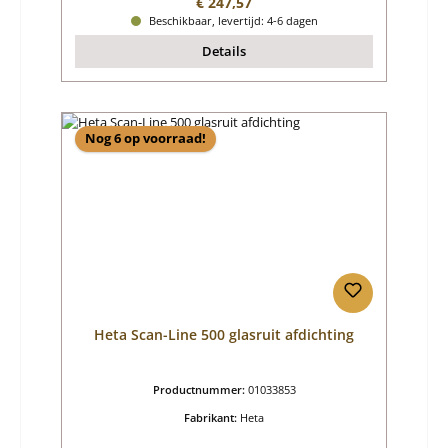
Normale prijs:
€ 247,57
Beschikbaar, levertijd: 4-6 dagen
Details
Nog 6 op voorraad!
Heta Scan-Line 500 glasruit afdichting
Productnummer:
01033853
Fabrikant:
Heta