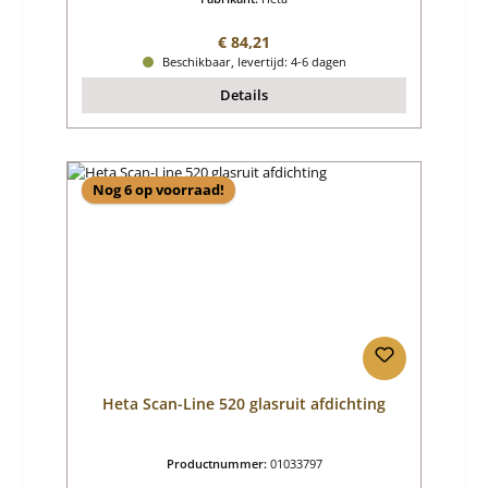
Normale prijs:
€ 84,21
Beschikbaar, levertijd: 4-6 dagen
Details
Nog 6 op voorraad!
Heta Scan-Line 520 glasruit afdichting
Productnummer:
01033797