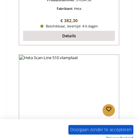
Fabrikant:
Heta
Normale prijs:
€ 382,30
Beschikbaar, levertijd: 4-6 dagen
Details
Heta Scan-Line 510 vlamplaat
Doorgaan zonder te accepteren
Privacybeleid