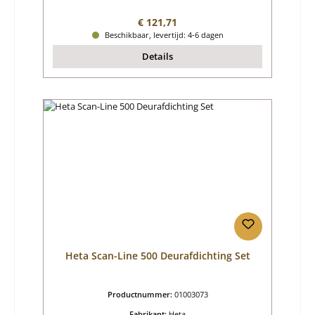
Normale prijs:
€ 121,71
Beschikbaar, levertijd: 4-6 dagen
Details
Heta Scan-Line 500 Deurafdichting Set
Productnummer:
01003073
Fabrikant:
Heta