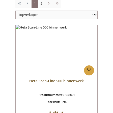
Pagina
Pagina
1
2
Heta Scan-Line 500 binnenwerk
Productnummer:
01033894
Fabrikant:
Heta
Normale prijs:
€ 247,57