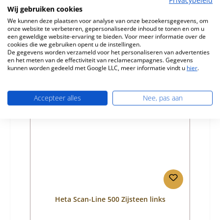
Productnummer:
01042177
Wij gebruiken cookies
Fabrikant:
Heta
We kunnen deze plaatsen voor analyse van onze bezoekersgegevens, om
onze website te verbeteren, gepersonaliseerde inhoud te tonen en om u
Normale prijs:
€ 121,71
een geweldige website-ervaring te bieden. Voor meer informatie over de
cookies die we gebruiken opent u de instellingen.
Beschikbaar, levertijd: 4-6 dagen
De gegevens worden verzameld voor het personaliseren van advertenties
en het meten van de effectiviteit van reclamecampagnes. Gegevens
Details
kunnen worden gedeeld met Google LLC, meer informatie vindt u
hier
.
Accepteer alles
Nee, pas aan
Heta Scan-Line 500 Zijsteen links