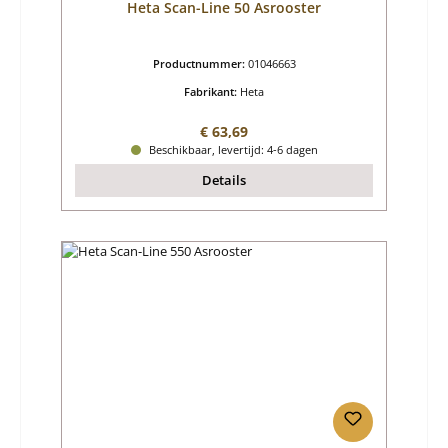
Heta Scan-Line 50 Asrooster
Productnummer:
01046663
Fabrikant:
Heta
Normale prijs:
€ 63,69
Beschikbaar, levertijd: 4-6 dagen
Details