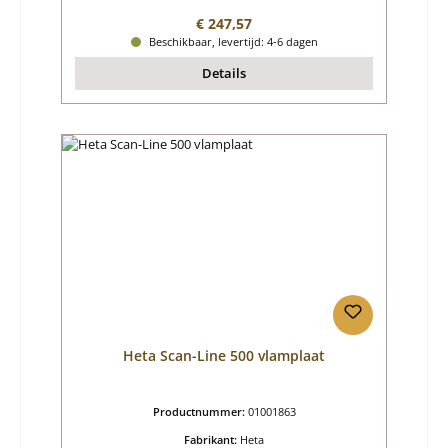
Normale prijs:
€ 247,57
Beschikbaar, levertijd: 4-6 dagen
Details
Heta Scan-Line 500 vlamplaat
Productnummer:
01001863
Fabrikant:
Heta