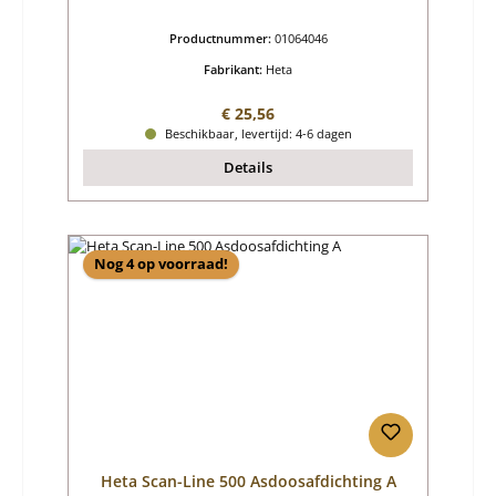
Productnummer:
01064046
Fabrikant:
Heta
Normale prijs:
€ 25,56
Beschikbaar, levertijd: 4-6 dagen
Details
Nog 4 op voorraad!
Heta Scan-Line 500 Asdoosafdichting A