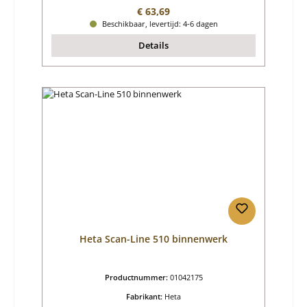
Normale prijs:
€ 63,69
Beschikbaar, levertijd: 4-6 dagen
Details
Heta Scan-Line 510 binnenwerk
Productnummer:
01042175
Fabrikant:
Heta