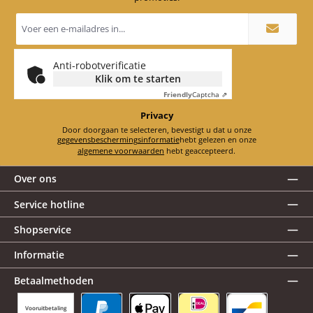
E-
mailadres
*
Anti-robotverificatie
Klik om te starten
Friendly
Captcha ⇗
Privacy
Door doorgaan te selecteren, bevestigt u dat u onze
gegevensbeschermingsinformatie
hebt gelezen en onze
algemene voorwaarden
hebt geaccepteerd.
Over ons
Service hotline
Shopservice
Informatie
Betaalmethoden
Vooruitbetaling