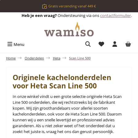
Ga naar de hoofdinhoud
Gratis verzending vanaf 449 €
Heb je een vraag?
Ondersteuning via ons
contactformulier
.
Je hebt 0 items op 
Menu
Home
Onderdelen
Heta
Scan Line 500
Originele kachelonderdelen
voor Heta Scan Line 500
In onze winkel vindt u een grote selectie originele Heta Scan
Line 500 onderdelen, die wij rechtstreeks bij de fabrikant
kopen. Wij zijn groothandelaars voor allerlei soorten
kachelonderdelen, ook voor de Heta Scan Line 500. Daarom
kunnen wij u een snelle levertijd en professioneel advies
garanderen. Als u niet zeker weet of het onderdeel dat u
zoekt het juiste is, vraag het ons dan gerust persoonlijk.