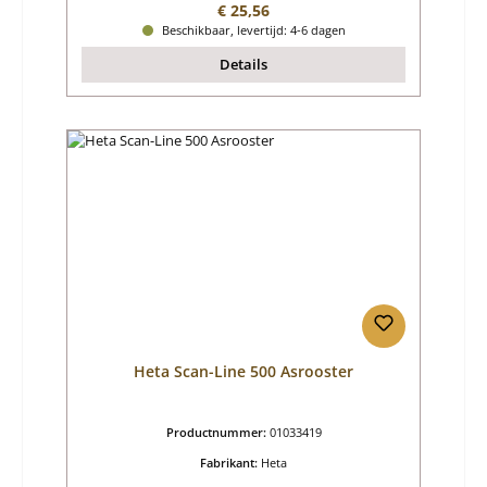
Normale prijs:
€ 25,56
Beschikbaar, levertijd: 4-6 dagen
Details
Heta Scan-Line 500 Asrooster
Productnummer:
01033419
Fabrikant:
Heta