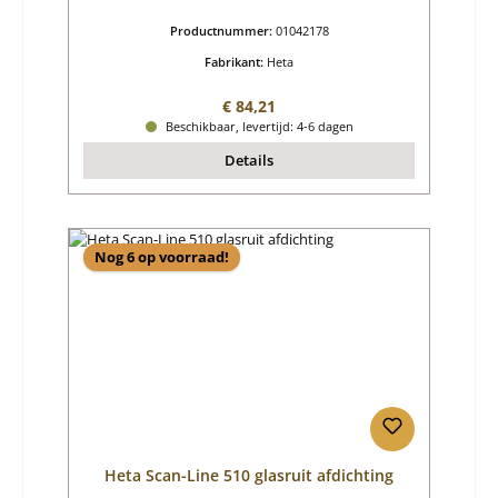
Productnummer:
01042178
Fabrikant:
Heta
Normale prijs:
€ 84,21
Beschikbaar, levertijd: 4-6 dagen
Details
Nog 6 op voorraad!
Heta Scan-Line 510 glasruit afdichting