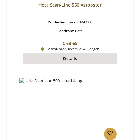
Heta Scan-Line 550 Asrooster
Productnummer:
01043083
Fabrikant:
Heta
Normale prijs:
€ 63,69
Beschikbaar, levertijd: 4-6 dagen
Details