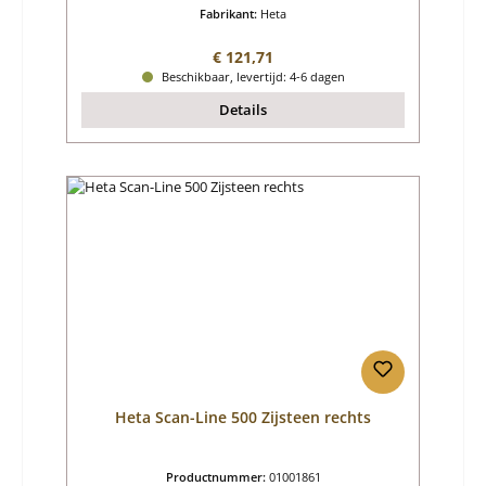
Fabrikant:
Heta
Normale prijs:
€ 121,71
Beschikbaar, levertijd: 4-6 dagen
Details
Heta Scan-Line 500 Zijsteen rechts
Productnummer:
01001861