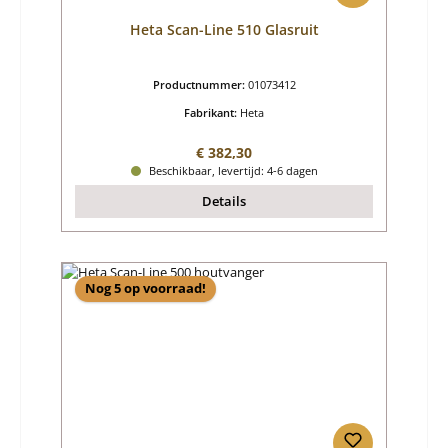
Heta Scan-Line 510 Glasruit
Productnummer:
01073412
Fabrikant:
Heta
Normale prijs:
€ 382,30
Beschikbaar, levertijd: 4-6 dagen
Details
Nog 5 op voorraad!