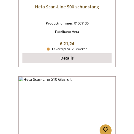
Heta Scan-Line 500 schudstang
Productnummer:
01009136
Fabrikant:
Heta
Normale prijs:
€ 21,24
Levertijd ca. 2-3 weken
Details