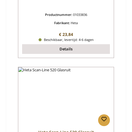
Productnummer:
01033836
Fabrikant:
Heta
Normale prijs:
€ 23,84
Beschikbaar, levertijd: 4-6 dagen
Details