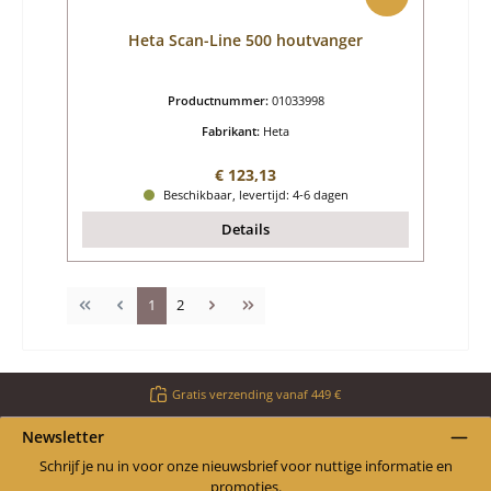
Heta Scan-Line 500 houtvanger
Productnummer:
01033998
Fabrikant:
Heta
Normale prijs:
€ 123,13
Beschikbaar, levertijd: 4-6 dagen
Details
Pagina
Pagina
1
2
Gratis verzending vanaf 449 €
Newsletter
Schrijf je nu in voor onze nieuwsbrief voor nuttige informatie en
promoties.