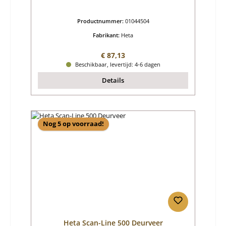
Productnummer:
01044504
Fabrikant:
Heta
Normale prijs:
€ 87,13
Beschikbaar, levertijd: 4-6 dagen
Details
Nog 5 op voorraad!
Heta Scan-Line 500 Deurveer