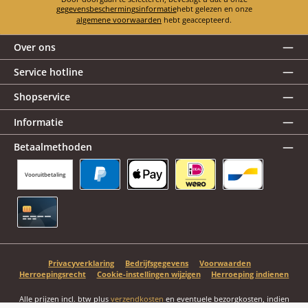
gegevensbeschermingsinformatie
hebt gelezen en onze
algemene voorwaarden
hebt geaccepteerd.
Over ons
Service hotline
Shopservice
Informatie
Betaalmethoden
Vooruitbetaling
PayPal
Apple Pay
iDEAL | Wero
Bancontact
Creditcard
Privacyverklaring
Bedrijfsgegevens
Voorwaarden
Herroepingsrecht
Cookie-instellingen wijzigen
Herroeping indienen
Alle prijzen incl. btw plus
verzendkosten
en eventuele bezorgkosten, indien