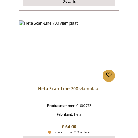
Details
Heta Scan-Line 700 vlamplaat
Productnummer:
01002773
Fabrikant:
Heta
Normale prijs:
€ 64,00
Levertijd ca. 2-3 weken