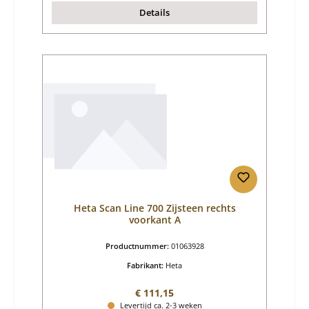
Details
Heta Scan Line 700 Zijsteen rechts
voorkant A
Productnummer:
01063928
Fabrikant:
Heta
Normale prijs:
€ 111,15
Levertijd ca. 2-3 weken