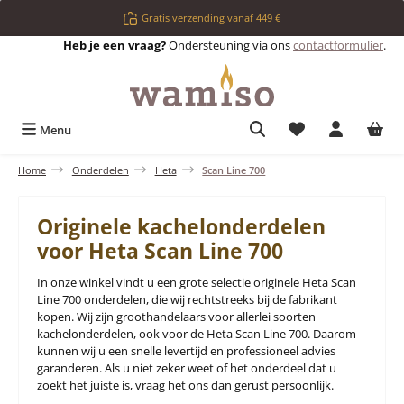
Ga naar de hoofdinhoud
Gratis verzending vanaf 449 €
Heb je een vraag?
Ondersteuning via ons
contactformulier
.
Je hebt 0 items op 
Menu
Home
Onderdelen
Heta
Scan Line 700
Originele kachelonderdelen
voor Heta Scan Line 700
In onze winkel vindt u een grote selectie originele Heta Scan
Line 700 onderdelen, die wij rechtstreeks bij de fabrikant
kopen. Wij zijn groothandelaars voor allerlei soorten
kachelonderdelen, ook voor de Heta Scan Line 700. Daarom
kunnen wij u een snelle levertijd en professioneel advies
garanderen. Als u niet zeker weet of het onderdeel dat u
zoekt het juiste is, vraag het ons dan gerust persoonlijk.