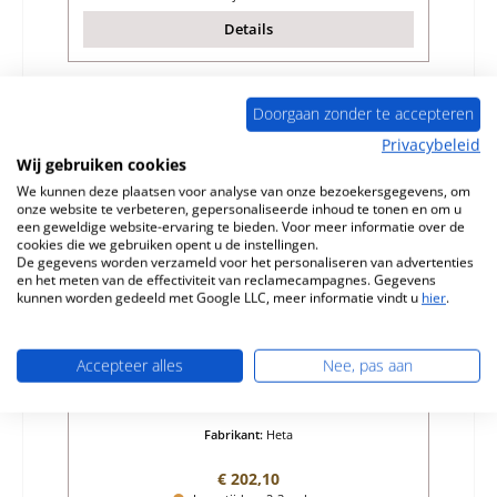
Details
Doorgaan zonder te accepteren
Privacybeleid
Wij gebruiken cookies
We kunnen deze plaatsen voor analyse van onze bezoekersgegevens, om
onze website te verbeteren, gepersonaliseerde inhoud te tonen en om u
een geweldige website-ervaring te bieden. Voor meer informatie over de
cookies die we gebruiken opent u de instellingen.
De gegevens worden verzameld voor het personaliseren van advertenties
en het meten van de effectiviteit van reclamecampagnes. Gegevens
kunnen worden gedeeld met Google LLC, meer informatie vindt u
hier
.
Heta Scan-Line 700 Achterste muur steen
Set
Accepteer alles
Nee, pas aan
Productnummer:
01063929
Fabrikant:
Heta
Normale prijs:
€ 202,10