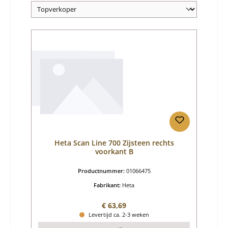
Heta Scan Line 700 Zijsteen rechts
voorkant B
Productnummer:
01066475
Fabrikant:
Heta
Normale prijs:
€ 63,69
Levertijd ca. 2-3 weken