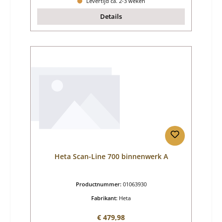
Levertijd ca. 2-3 weken
Details
Heta Scan-Line 700 binnenwerk A
Productnummer:
01063930
Fabrikant:
Heta
Normale prijs:
€ 479,98