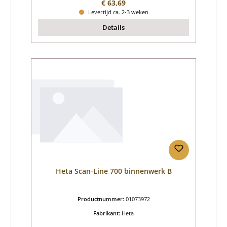
Normale prijs:
€ 63,69
Levertijd ca. 2-3 weken
Details
Heta Scan-Line 700 binnenwerk B
Productnummer:
01073972
Fabrikant:
Heta