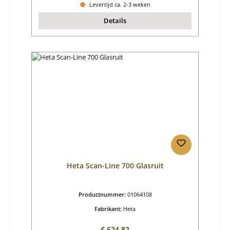
Levertijd ca. 2-3 weken
Details
Heta Scan-Line 700 Glasruit
Productnummer:
01064108
Fabrikant:
Heta
Normale prijs:
€ 624,82