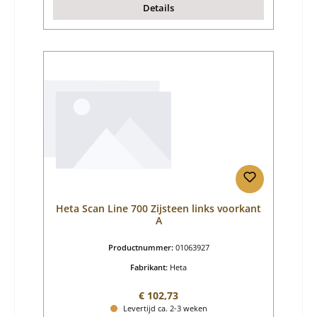
Details
Heta Scan Line 700 Zijsteen links voorkant
A
Productnummer:
01063927
Fabrikant:
Heta
Normale prijs:
€ 102,73
Levertijd ca. 2-3 weken