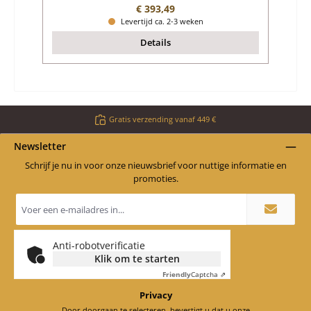
Normale prijs:
€ 393,49
Levertijd ca. 2-3 weken
Details
Gratis verzending vanaf 449 €
Newsletter
Schrijf je nu in voor onze nieuwsbrief voor nuttige informatie en
promoties.
E-
mailadres
*
Anti-robotverificatie
Klik om te starten
Friendly
Captcha ⇗
Privacy
Door doorgaan te selecteren, bevestigt u dat u onze