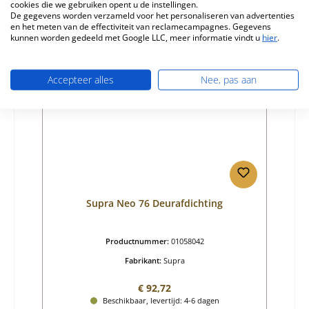
cookies die we gebruiken opent u de instellingen.
Details
De gegevens worden verzameld voor het personaliseren van advertenties
en het meten van de effectiviteit van reclamecampagnes. Gegevens
kunnen worden gedeeld met Google LLC, meer informatie vindt u
hier
.
Nog 2 op voorraad!
Accepteer alles
Nee, pas aan
Supra Neo 76 Deurafdichting
Productnummer:
01058042
Fabrikant:
Supra
Normale prijs:
€ 92,72
Beschikbaar, levertijd: 4-6 dagen