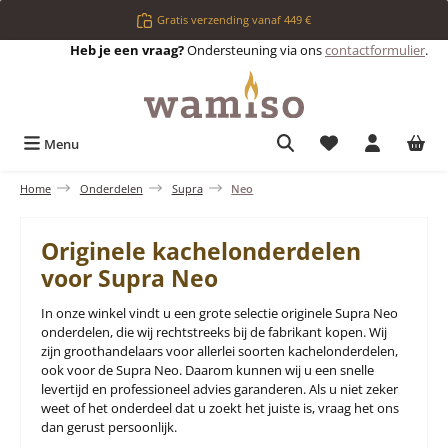
Ga naar de hoofdinhoud
Gratis verzending vanaf 449 €
Heb je een vraag?
Ondersteuning via ons
contactformulier
.
Je hebt 0 items op 
Menu
Home
Onderdelen
Supra
Neo
Originele kachelonderdelen
voor Supra Neo
In onze winkel vindt u een grote selectie originele Supra Neo
onderdelen, die wij rechtstreeks bij de fabrikant kopen. Wij
zijn groothandelaars voor allerlei soorten kachelonderdelen,
ook voor de Supra Neo. Daarom kunnen wij u een snelle
levertijd en professioneel advies garanderen. Als u niet zeker
weet of het onderdeel dat u zoekt het juiste is, vraag het ons
dan gerust persoonlijk.