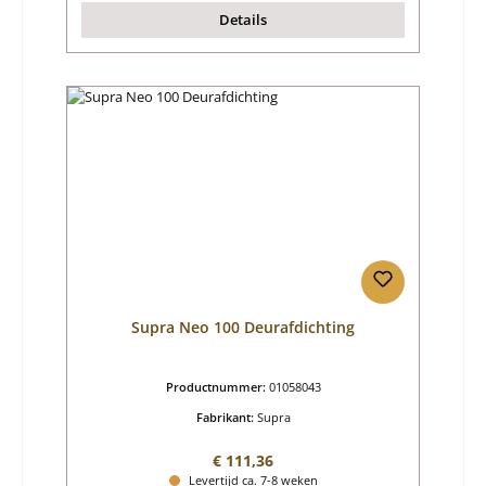
Details
Supra Neo 100 Deurafdichting
Productnummer:
01058043
Fabrikant:
Supra
Normale prijs:
€ 111,36
Levertijd ca. 7-8 weken