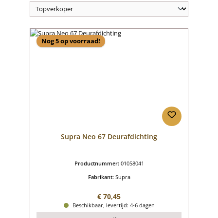
Nog 5 op voorraad!
Supra Neo 67 Deurafdichting
Productnummer:
01058041
Fabrikant:
Supra
Normale prijs:
€ 70,45
Beschikbaar, levertijd: 4-6 dagen