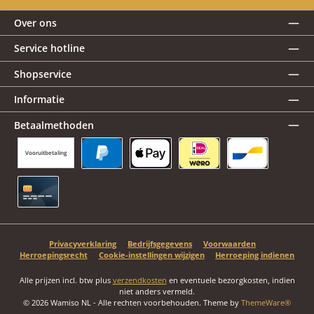
Over ons
Service hotline
Shopservice
Informatie
Betaalmethoden
Vooruitbetaling
PayPal
Apple Pay
iDEAL | Wero
Bancontact
Creditcard
Privacyverklaring
Bedrijfsgegevens
Voorwaarden
Herroepingsrecht
Cookie-instellingen wijzigen
Herroeping indienen
Alle prijzen incl. btw plus
verzendkosten
en eventuele bezorgkosten, indien
niet anders vermeld.
© 2026 Wamiso NL - Alle rechten voorbehouden. Theme by
ThemeWare®