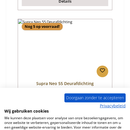
Details
Nog 5 op voorraad!
Supra Neo 55 Deurafdichting
Doorgaan zonder te accepteren
Productnummer:
01058040
Privacybeleid
Fabrikant:
Supra
Wij gebruiken cookies
We kunnen deze plaatsen voor analyse van onze bezoekersgegevens, om
Normale prijs:
€ 70,45
onze website te verbeteren, gepersonaliseerde inhoud te tonen en om u
Beschikbaar, levertijd: 4-6 dagen
een geweldige website-ervaring te bieden. Voor meer informatie over de