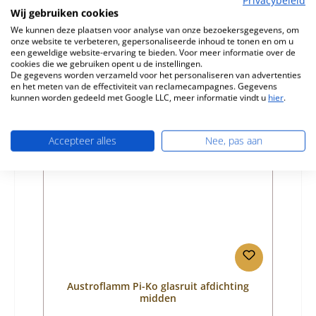
Productnummer:
01002003
Wij gebruiken cookies
Fabrikant:
Austroflamm
We kunnen deze plaatsen voor analyse van onze bezoekersgegevens, om
onze website te verbeteren, gepersonaliseerde inhoud te tonen en om u
Normale prijs:
€ 27,75
een geweldige website-ervaring te bieden. Voor meer informatie over de
cookies die we gebruiken opent u de instellingen.
Levertijd ca. 9-10 weken
De gegevens worden verzameld voor het personaliseren van advertenties
en het meten van de effectiviteit van reclamecampagnes. Gegevens
Details
kunnen worden gedeeld met Google LLC, meer informatie vindt u
hier
.
Accepteer alles
Nee, pas aan
Austroflamm Pi-Ko glasruit afdichting
midden