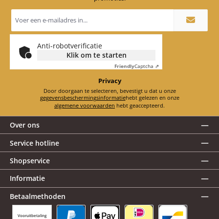
E-
mailadres
*
Anti-robotverificatie
Klik om te starten
Friendly
Captcha ⇗
Privacy
Door doorgaan te selecteren, bevestigt u dat u onze
gegevensbeschermingsinformatie
hebt gelezen en onze
algemene voorwaarden
hebt geaccepteerd.
Over ons
Service hotline
Shopservice
Informatie
Betaalmethoden
Vooruitbetaling