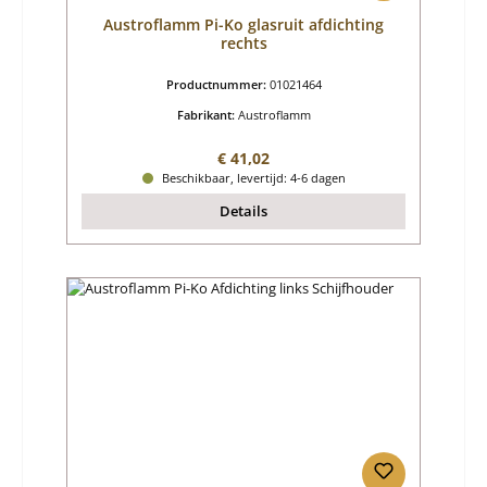
Austroflamm Pi-Ko glasruit afdichting
rechts
Productnummer:
01021464
Fabrikant:
Austroflamm
Normale prijs:
€ 41,02
Beschikbaar, levertijd: 4-6 dagen
Details