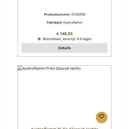
Productnummer:
01020590
Fabrikant:
Austroflamm
Normale prijs:
€ 148,93
Beschikbaar, levertijd: 4-6 dagen
Details