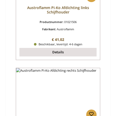
Austroflamm Pi-Ko Afdichting links
Schijfhouder
Productnummer:
01021506
Fabrikant:
Austroflamm
Normale prijs:
€ 41,02
Beschikbaar, levertijd: 4-6 dagen
Details