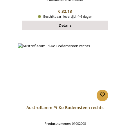
Normale prijs:
€ 32,13
Beschikbaar, levertijd: 4-6 dagen
Details
Austroflamm Pi-Ko Bodemsteen rechts
Productnummer:
01002008