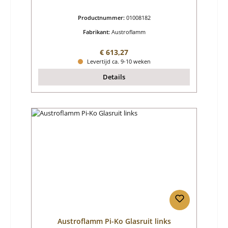
Productnummer:
01008182
Fabrikant:
Austroflamm
Normale prijs:
€ 613,27
Levertijd ca. 9-10 weken
Details
Austroflamm Pi-Ko Glasruit links