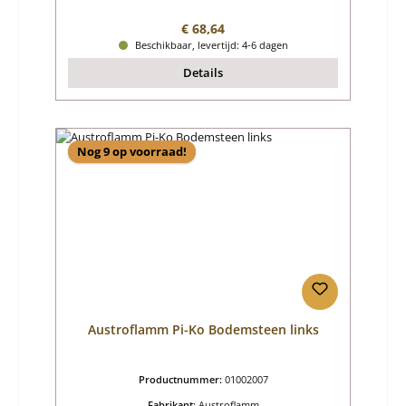
Normale prijs:
€ 68,64
Beschikbaar, levertijd: 4-6 dagen
Details
Nog 9 op voorraad!
Austroflamm Pi-Ko Bodemsteen links
Productnummer:
01002007
Fabrikant:
Austroflamm