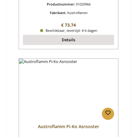
Productnummer:
01020966
Fabrikant:
Austroflamm
Normale prijs:
€ 73,74
Beschikbaar, levertijd: 4-6 dagen
Details
Austroflamm Pi-Ko Asrooster