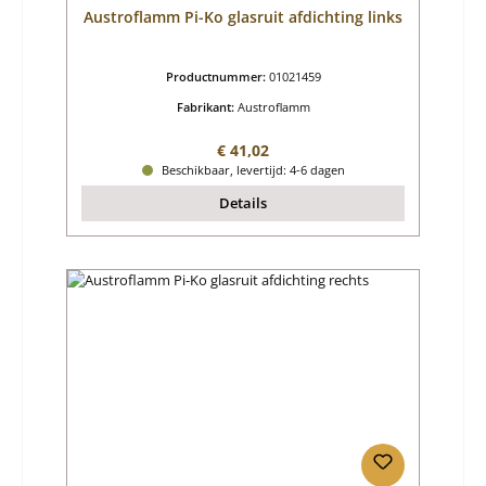
Austroflamm Pi-Ko glasruit afdichting links
Productnummer:
01021459
Fabrikant:
Austroflamm
Normale prijs:
€ 41,02
Beschikbaar, levertijd: 4-6 dagen
Details