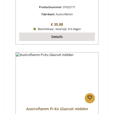
Productnummer:
01022171
Fabrikant:
Austroflamm
Normale prijs:
€ 35,88
Beschikbaar, levertijd: 4-6 dagen
Details
Austroflamm Pi-Ko Glasruit midden