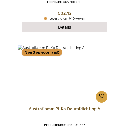
Fabrikant:
Austroflamm
Normale prijs:
€ 32,13
Levertijd ca. 9-10 weken
Details
Nog 3 op voorraad!
Austroflamm Pi-Ko Deurafdichting A
Productnummer:
01021443