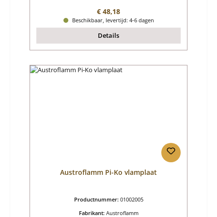
Normale prijs:
€ 48,18
Beschikbaar, levertijd: 4-6 dagen
Details
Austroflamm Pi-Ko vlamplaat
Productnummer:
01002005
Fabrikant:
Austroflamm