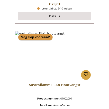
Normale prijs:
€ 73,01
Levertijd ca. 9-10 weken
Details
Nog 9 op voorraad!
Austroflamm Pi-Ko Houtvangst
Productnummer:
01002004
Fabrikant:
Austroflamm