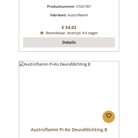
Productnummer:
01021301
Fabrikant:
Austroflamm
Normale prijs:
€ 54,02
Beschikbaar, levertijd: 4-6 dagen
Details
Austroflamm Pi-Ko Deurafdichting B