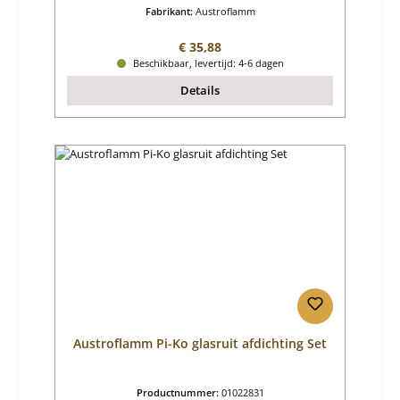
Fabrikant:
Austroflamm
Normale prijs:
€ 35,88
Beschikbaar, levertijd: 4-6 dagen
Details
Austroflamm Pi-Ko glasruit afdichting Set
Productnummer:
01022831