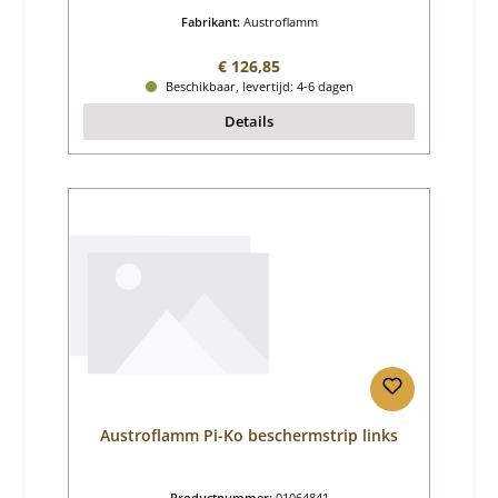
Fabrikant:
Austroflamm
Normale prijs:
€ 126,85
Beschikbaar, levertijd: 4-6 dagen
Details
Austroflamm Pi-Ko beschermstrip links
Productnummer:
01064841