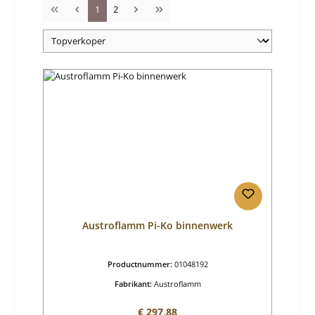
Pagina
Pagina
1
2
Austroflamm Pi-Ko binnenwerk
Productnummer:
01048192
Fabrikant:
Austroflamm
Normale prijs:
€ 297,88