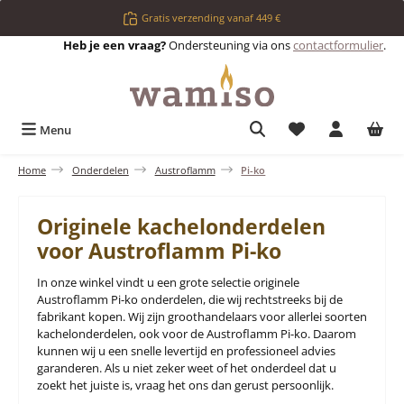
Ga naar de hoofdinhoud
Gratis verzending vanaf 449 €
Heb je een vraag?
Ondersteuning via ons
contactformulier
.
Je hebt 0 items op 
Menu
Home
Onderdelen
Austroflamm
Pi-ko
Originele kachelonderdelen
voor Austroflamm Pi-ko
In onze winkel vindt u een grote selectie originele
Austroflamm Pi-ko onderdelen, die wij rechtstreeks bij de
fabrikant kopen. Wij zijn groothandelaars voor allerlei soorten
kachelonderdelen, ook voor de Austroflamm Pi-ko. Daarom
kunnen wij u een snelle levertijd en professioneel advies
garanderen. Als u niet zeker weet of het onderdeel dat u
zoekt het juiste is, vraag het ons dan gerust persoonlijk.