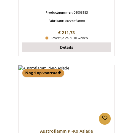
Productnummer:
01008183
Fabrikant:
Austroflamm
Normale prijs:
€ 211,73
Levertijd ca. 9-10 weken
Details
Nog 1 op voorraad!
Austroflamm Pi-Ko Aslade