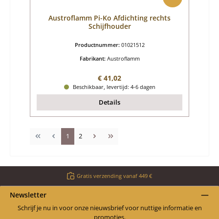
Austroflamm Pi-Ko Afdichting rechts
Schijfhouder
Productnummer:
01021512
Fabrikant:
Austroflamm
Normale prijs:
€ 41,02
Beschikbaar, levertijd: 4-6 dagen
Details
Pagina
Pagina
1
2
Gratis verzending vanaf 449 €
Newsletter
Schrijf je nu in voor onze nieuwsbrief voor nuttige informatie en
promoties.