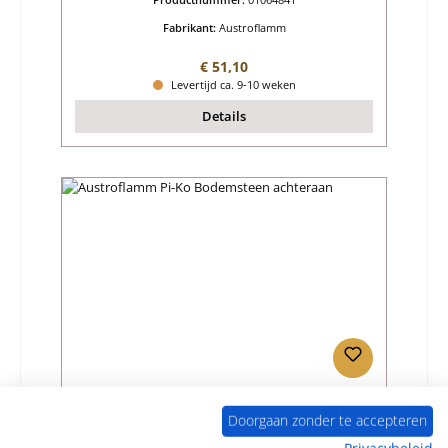
Fabrikant:
Austroflamm
Normale prijs:
€ 51,10
Levertijd ca. 9-10 weken
Details
Austroflamm Pi-Ko Bodemsteen achteraan
Doorgaan zonder te accepteren
Privacybeleid