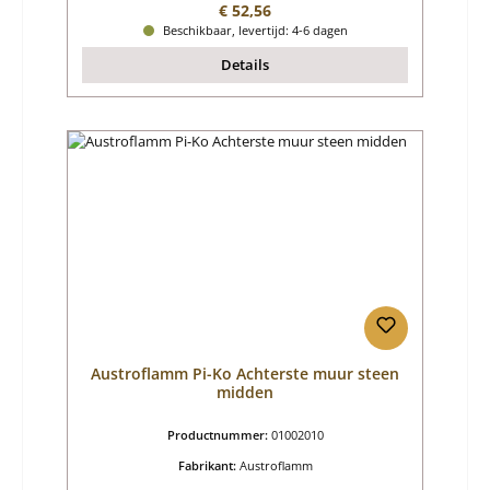
Normale prijs:
€ 52,56
Beschikbaar, levertijd: 4-6 dagen
Details
Austroflamm Pi-Ko Achterste muur steen
midden
Productnummer:
01002010
Fabrikant:
Austroflamm