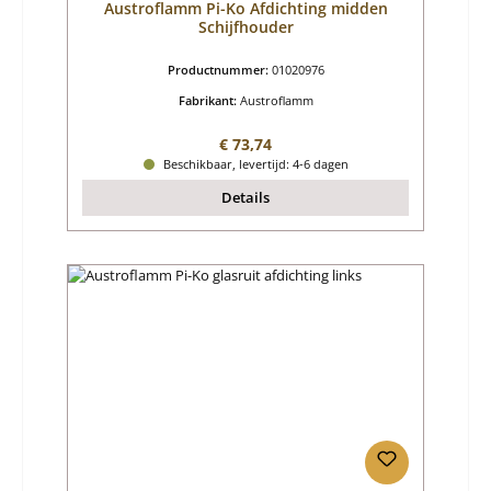
Austroflamm Pi-Ko Afdichting midden
Schijfhouder
Productnummer:
01020976
Fabrikant:
Austroflamm
Normale prijs:
€ 73,74
Beschikbaar, levertijd: 4-6 dagen
Details