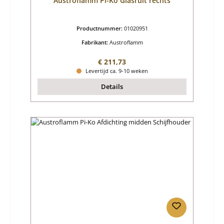
Austroflamm Pi-Ko Glasruit rechts
Productnummer:
01020951
Fabrikant:
Austroflamm
Normale prijs:
€ 211,73
Levertijd ca. 9-10 weken
Details