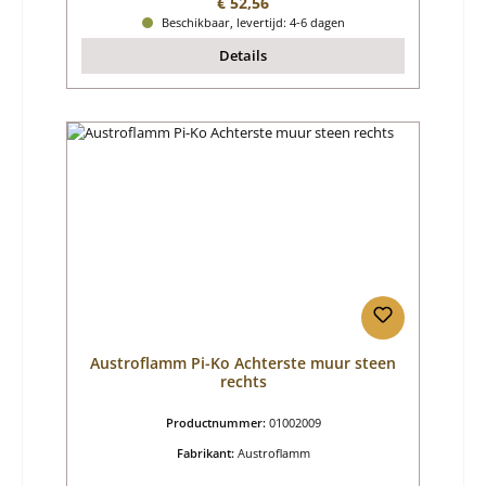
Normale prijs:
€ 52,56
Beschikbaar, levertijd: 4-6 dagen
Details
Austroflamm Pi-Ko Achterste muur steen
rechts
Productnummer:
01002009
Fabrikant:
Austroflamm