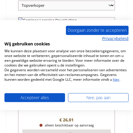
Uitverkocht
Doorgaan zonder te accepteren
Privacybeleid
Wij gebruiken cookies
We kunnen deze plaatsen voor analyse van onze bezoekersgegevens, om
onze website te verbeteren, gepersonaliseerde inhoud te tonen en om u
een geweldige website-ervaring te bieden. Voor meer informatie over de
cookies die we gebruiken opent u de instellingen.
De gegevens worden verzameld voor het personaliseren van advertenties
en het meten van de effectiviteit van reclamecampagnes. Gegevens
kunnen worden gedeeld met Google LLC, meer informatie vindt u
hier
.
Caminos Lorraine Deursluiting
Accepteer alles
Nee, pas aan
Productnummer:
01031480
Fabrikant:
Caminos
Normale prijs:
€ 26,01
alleen beschikbaar op aanvraag