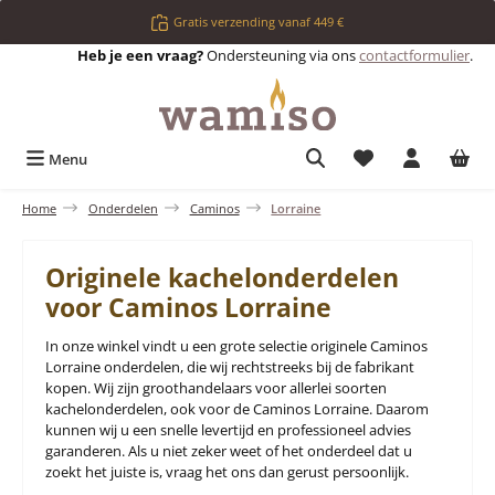
Ga naar de hoofdinhoud
Gratis verzending vanaf 449 €
Heb je een vraag?
Ondersteuning via ons
contactformulier
.
Je hebt 0 items op 
Menu
Home
Onderdelen
Caminos
Lorraine
Originele kachelonderdelen
voor Caminos Lorraine
In onze winkel vindt u een grote selectie originele Caminos
Lorraine onderdelen, die wij rechtstreeks bij de fabrikant
kopen. Wij zijn groothandelaars voor allerlei soorten
kachelonderdelen, ook voor de Caminos Lorraine. Daarom
kunnen wij u een snelle levertijd en professioneel advies
garanderen. Als u niet zeker weet of het onderdeel dat u
zoekt het juiste is, vraag het ons dan gerust persoonlijk.