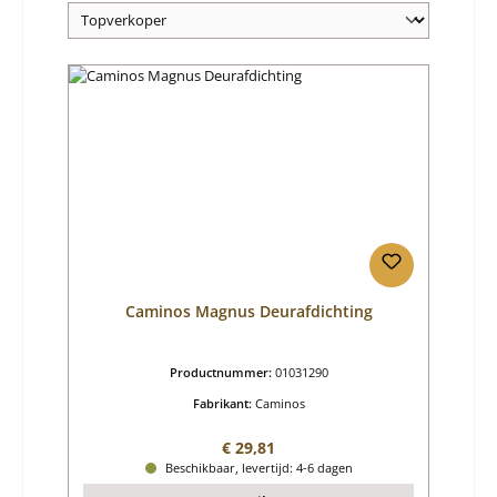
Caminos Magnus Deurafdichting
Productnummer:
01031290
Fabrikant:
Caminos
Normale prijs:
€ 29,81
Beschikbaar, levertijd: 4-6 dagen