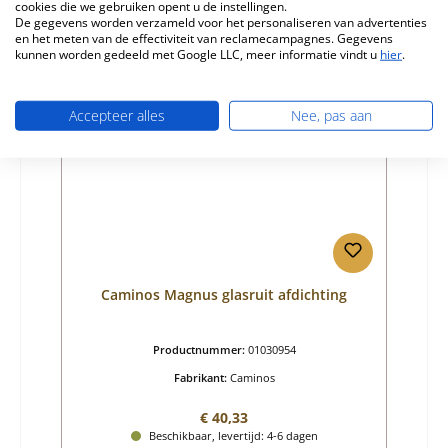
cookies die we gebruiken opent u de instellingen.
Details
De gegevens worden verzameld voor het personaliseren van advertenties
en het meten van de effectiviteit van reclamecampagnes. Gegevens
kunnen worden gedeeld met Google LLC, meer informatie vindt u
hier
.
Accepteer alles
Nee, pas aan
Caminos Magnus glasruit afdichting
Productnummer:
01030954
Fabrikant:
Caminos
Normale prijs:
€ 40,33
Beschikbaar, levertijd: 4-6 dagen