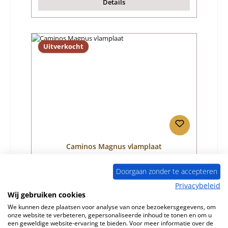
Details
Uitverkocht
Caminos Magnus vlamplaat
Doorgaan zonder te accepteren
Productnummer:
01006607
Privacybeleid
Fabrikant:
Caminos
Wij gebruiken cookies
We kunnen deze plaatsen voor analyse van onze bezoekersgegevens, om
Normale prijs:
€ 57,24
onze website te verbeteren, gepersonaliseerde inhoud te tonen en om u
alleen beschikbaar op aanvraag
een geweldige website-ervaring te bieden. Voor meer informatie over de