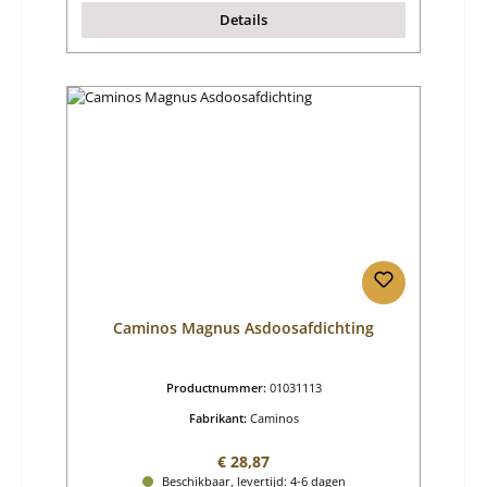
Details
Caminos Magnus Asdoosafdichting
Productnummer:
01031113
Fabrikant:
Caminos
Normale prijs:
€ 28,87
Beschikbaar, levertijd: 4-6 dagen