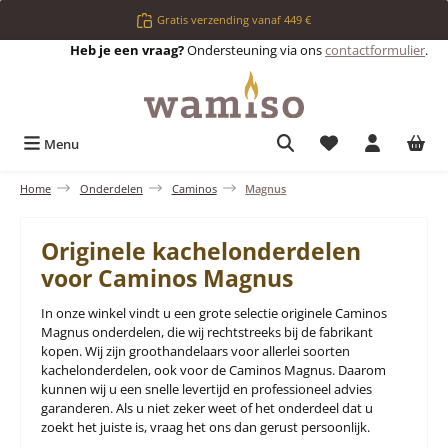
Ga naar de hoofdinhoud
Gratis verzending vanaf 449 €
Heb je een vraag?
Ondersteuning via ons
contactformulier
.
Je hebt 0 items op 
Menu
Home
Onderdelen
Caminos
Magnus
Originele kachelonderdelen
voor Caminos Magnus
In onze winkel vindt u een grote selectie originele Caminos
Magnus onderdelen, die wij rechtstreeks bij de fabrikant
kopen. Wij zijn groothandelaars voor allerlei soorten
kachelonderdelen, ook voor de Caminos Magnus. Daarom
kunnen wij u een snelle levertijd en professioneel advies
garanderen. Als u niet zeker weet of het onderdeel dat u
zoekt het juiste is, vraag het ons dan gerust persoonlijk.