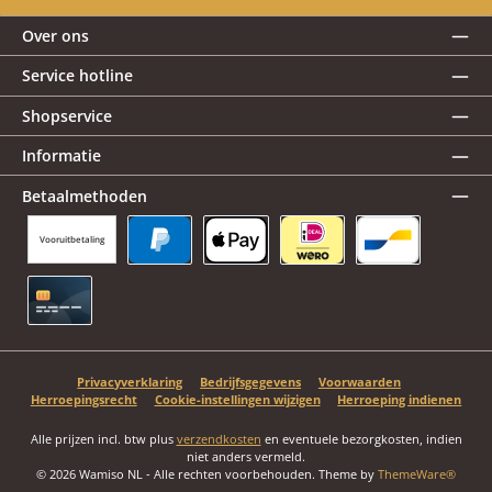
Over ons
Service hotline
Shopservice
Informatie
Betaalmethoden
Vooruitbetaling
PayPal
Apple Pay
iDEAL | Wero
Bancontact
Creditcard
Privacyverklaring
Bedrijfsgegevens
Voorwaarden
Herroepingsrecht
Cookie-instellingen wijzigen
Herroeping indienen
Alle prijzen incl. btw plus
verzendkosten
en eventuele bezorgkosten, indien
niet anders vermeld.
© 2026 Wamiso NL - Alle rechten voorbehouden. Theme by
ThemeWare®