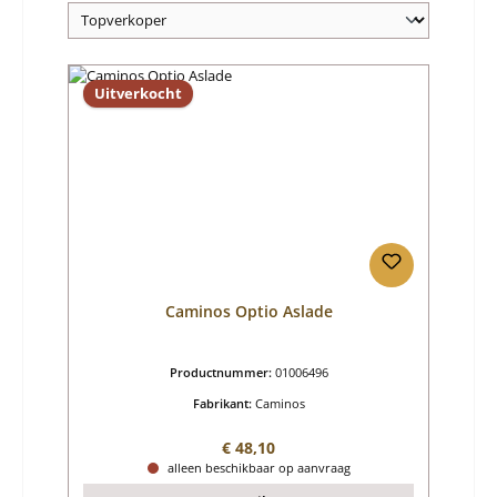
Uitverkocht
Caminos Optio Aslade
Productnummer:
01006496
Fabrikant:
Caminos
Normale prijs:
€ 48,10
alleen beschikbaar op aanvraag