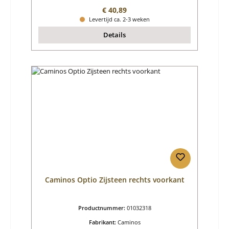
Normale prijs:
€ 40,89
Levertijd ca. 2-3 weken
Details
Caminos Optio Zijsteen rechts voorkant
Productnummer:
01032318
Fabrikant:
Caminos