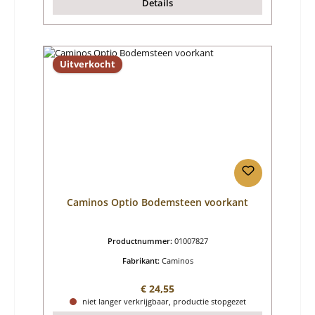
Details
Uitverkocht
Caminos Optio Bodemsteen voorkant
Productnummer:
01007827
Fabrikant:
Caminos
Normale prijs:
€ 24,55
niet langer verkrijgbaar, productie stopgezet