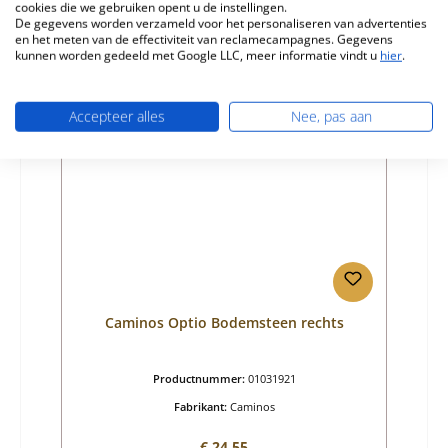
cookies die we gebruiken opent u de instellingen.
Levertijd ca. 2-3 weken
De gegevens worden verzameld voor het personaliseren van advertenties
en het meten van de effectiviteit van reclamecampagnes. Gegevens
Details
kunnen worden gedeeld met Google LLC, meer informatie vindt u
hier
.
Accepteer alles
Nee, pas aan
Uitverkocht
Caminos Optio Bodemsteen rechts
Productnummer:
01031921
Fabrikant:
Caminos
Normale prijs:
€ 24,55