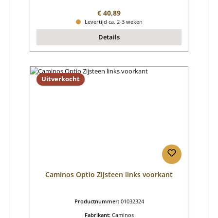
Normale prijs:
€ 40,89
Levertijd ca. 2-3 weken
Details
Uitverkocht
Caminos Optio Zijsteen links voorkant
Productnummer:
01032324
Fabrikant:
Caminos