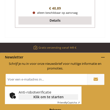
Normale prijs:
€ 40,89
alleen beschikbaar op aanvraag
Details
Gratis verzending vanaf 449 €
Newsletter
Schrijf je nu in voor onze nieuwsbrief voor nuttige informatie en
promoties.
E-
mailadres
*
Anti-robotverificatie
Klik om te starten
Friendly
Captcha ⇗
Privacy