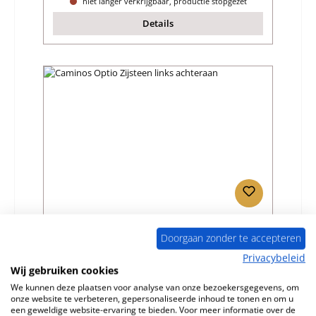
niet langer verkrijgbaar, productie stopgezet
Details
Caminos Optio Zijsteen links achteraan
Doorgaan zonder te accepteren
Privacybeleid
Productnummer:
01007835
Wij gebruiken cookies
Fabrikant:
Caminos
We kunnen deze plaatsen voor analyse van onze bezoekersgegevens, om
onze website te verbeteren, gepersonaliseerde inhoud te tonen en om u
Normale prijs:
€ 40,89
een geweldige website-ervaring te bieden. Voor meer informatie over de