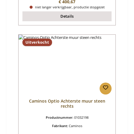
Normale prijs:
€ 400,67
niet langer verkrijgbaar, productie stopgezet
Details
Uitverkocht
Caminos Optio Achterste muur steen
rechts
Productnummer:
01032198
Fabrikant:
Caminos