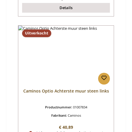
Details
Uitverkocht
Caminos Optio Achterste muur steen links
Productnummer:
01007834
Fabrikant:
Caminos
Normale prijs:
€ 40,89