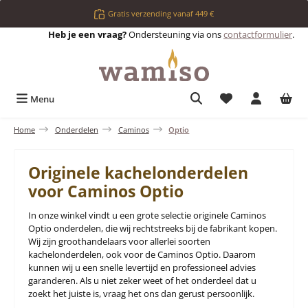
Ga naar de hoofdinhoud
Gratis verzending vanaf 449 €
Heb je een vraag?
Ondersteuning via ons
contactformulier
.
Je hebt 0 items op 
Menu
Home
Onderdelen
Caminos
Optio
Originele kachelonderdelen
voor Caminos Optio
In onze winkel vindt u een grote selectie originele Caminos
Optio onderdelen, die wij rechtstreeks bij de fabrikant kopen.
Wij zijn groothandelaars voor allerlei soorten
kachelonderdelen, ook voor de Caminos Optio. Daarom
kunnen wij u een snelle levertijd en professioneel advies
garanderen. Als u niet zeker weet of het onderdeel dat u
zoekt het juiste is, vraag het ons dan gerust persoonlijk.