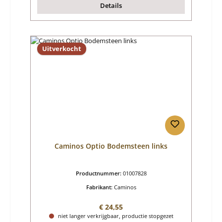
Details
Uitverkocht
Caminos Optio Bodemsteen links
Productnummer:
01007828
Fabrikant:
Caminos
Normale prijs:
€ 24,55
niet langer verkrijgbaar, productie stopgezet