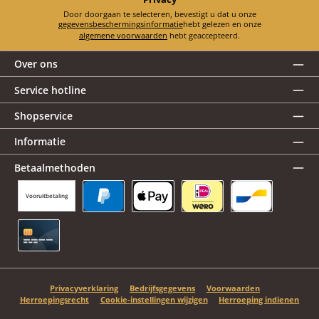
Door doorgaan te selecteren, bevestigt u dat u onze
gegevensbeschermingsinformatie
hebt gelezen en onze
algemene voorwaarden
hebt geaccepteerd.
Over ons
Service hotline
Shopservice
Informatie
Betaalmethoden
Vooruitbetaling
PayPal
Apple Pay
iDEAL | Wero
Bancontact
Creditcard
Privacyverklaring
Bedrijfsgegevens
Voorwaarden
Herroepingsrecht
Cookie-instellingen wijzigen
Herroeping indienen