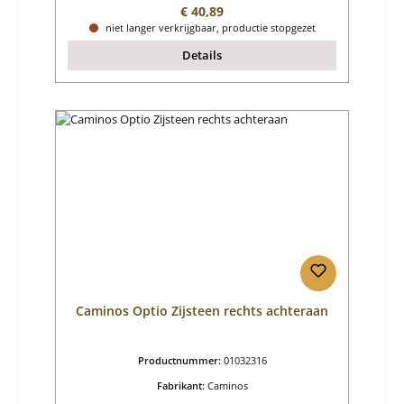
Normale prijs:
€ 40,89
niet langer verkrijgbaar, productie stopgezet
Details
Caminos Optio Zijsteen rechts achteraan
Productnummer:
01032316
Fabrikant:
Caminos