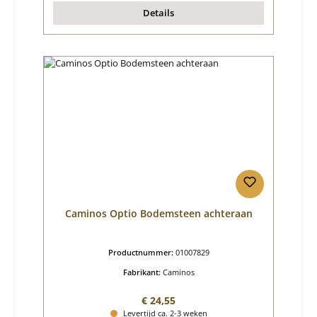
Details
Caminos Optio Bodemsteen achteraan
Productnummer:
01007829
Fabrikant:
Caminos
Normale prijs:
€ 24,55
Levertijd ca. 2-3 weken