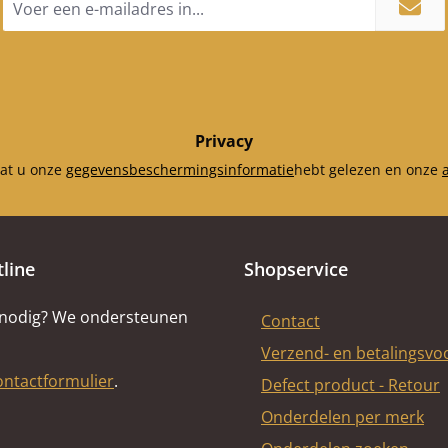
mailadres
*
Privacy
dat u onze
gegevensbeschermingsinformatie
hebt gelezen en onze
tline
Shopservice
 nodig? We ondersteunen
Contact
Verzend- en betalingsv
ontactformulier
.
Defect product - Retour
Onderdelen per merk