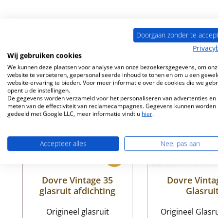
Doorgaan zonder te accep
Vergelijkbare producten
Privacy
Wij gebruiken cookies
We kunnen deze plaatsen voor analyse van onze bezoekersgegevens, om onz
Productgalerij overslaan
website te verbeteren, gepersonaliseerde inhoud te tonen en om u een gewel
Nog 1 op voorraad!
website-ervaring te bieden. Voor meer informatie over de cookies die we geb
opent u de instellingen.
De gegevens worden verzameld voor het personaliseren van advertenties en 
meten van de effectiviteit van reclamecampagnes. Gegevens kunnen worden
gedeeld met Google LLC, meer informatie vindt u
hier
.
Accepteer alles
Nee, pas aan
Dovre Vintage 35
Dovre Vinta
glasruit afdichting
Glasrui
Origineel glasruit
Origineel Glasr