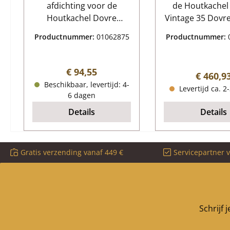
afdichting voor de
de Houtkachel
Houtkachel Dovre
Vintage 35 Dovre Vintage
Vintage 35 Dovre Vintage
35 Glasru
Productnummer:
01062875
Productnummer:
35 glasruit afdichting
Kerngegeve
Kerngegevens:
glaskeramiek, ka
glasafdichting, dichting
Afmetingen (B/L
Normale prijs:
€ 94,55
Normale
€ 460,9
glas Holle
mm x 448 mm 
Beschikbaar, levertijd: 4-
Levertijd ca. 2
koordafdichting
Materiaal G
6 dagen
Afmetingen (B/H) 10 mm
hittebestend
Details
Details
x 5 mm Lengte 2,50 m
schijfhoud
Lengte compleet
Gratis verzending vanaf 449 €
Servicepartner 
Schrijf 