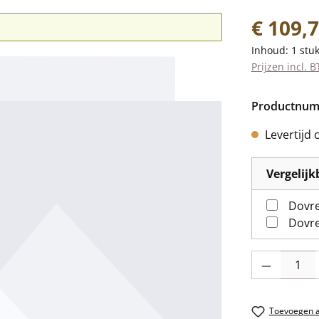
Normale prij
€ 109,
Inhoud:
1 stu
Prijzen incl. 
Productnu
Levertijd 
Vergelij
Dovre
Dovre
Producthoevee
Toevoegen aa