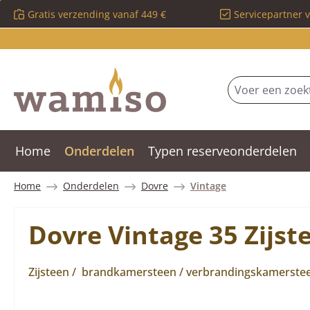
Gratis verzending vanaf 449 €
Servicepartner 
 naar de hoofdinhoud
Ga naar de zoekopdracht
Ga naar de hoofdnavigatie
Home
Onderdelen
Typen reserveonderdelen
Home
Onderdelen
Dovre
Vintage
Dovre Vintage 35 Zijst
Zijsteen / brandkamersteen / verbrandingskamersteen 