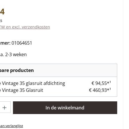
s:
74
ks
BTW en excl. verzendkosten
mmer:
01064651
ca. 2-3 weken
kbare producten
 Vintage 35 glasruit afdichting
€ 94,55*¹
 Vintage 35 Glasruit
€ 460,93*¹
lheid: Voer de gewenste hoeveelheid in of gebruik de knoppen om 
In de winkelmand
n verlanglijst