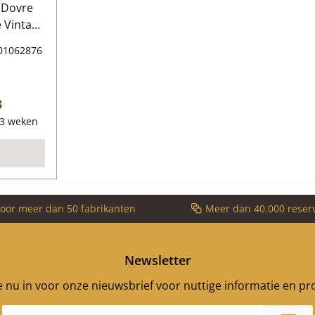
 Dovre
it
01062876
ns:
chelruit
/H) 465
 prijs:
3
x 4 mm
-3 weken
las
ig +
er
voor meer dan 50 fabrikanten
Meer dan 40.000 reser
Newsletter
je nu in voor onze nieuwsbrief voor nuttige informatie en p
E-