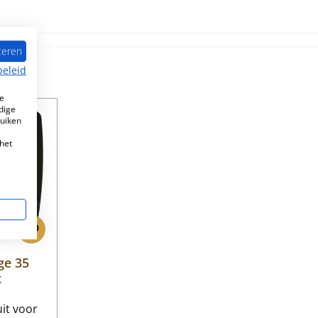
teren
beleid
e
dige
ruiken
het
ge 35
t
uit voor