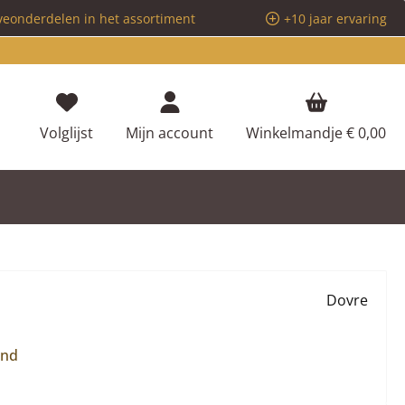
veonderdelen in het assortiment
+10 jaar ervaring
Je hebt 0 items op je verlanglijstje
Volglijst
Mijn account
Winkelmandje
€ 0,00
Dovre
and