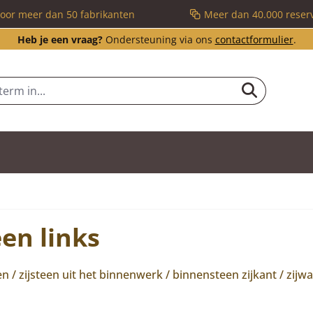
voor meer dan 50 fabrikanten
Meer dan 40.000 reser
Heb je een vraag?
Ondersteuning via ons
contactformulier
.
een links
/ zijsteen uit het binnenwerk / binnensteen zijkant / zijw