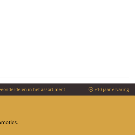
veonderdelen in het assortiment
+10 jaar ervaring
romoties.