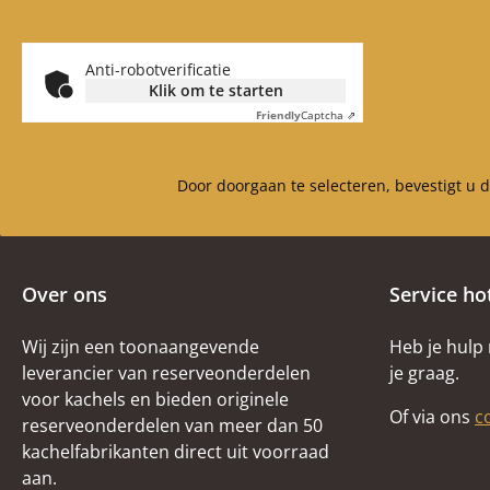
Anti-robotverificatie
Klik om te starten
Friendly
Captcha ⇗
Door doorgaan te selecteren, bevestigt u 
Over ons
Service ho
Wij zijn een toonaangevende
Heb je hulp
leverancier van reserveonderdelen
je graag.
voor kachels en bieden originele
Of via ons
c
reserveonderdelen van meer dan 50
kachelfabrikanten direct uit voorraad
aan.