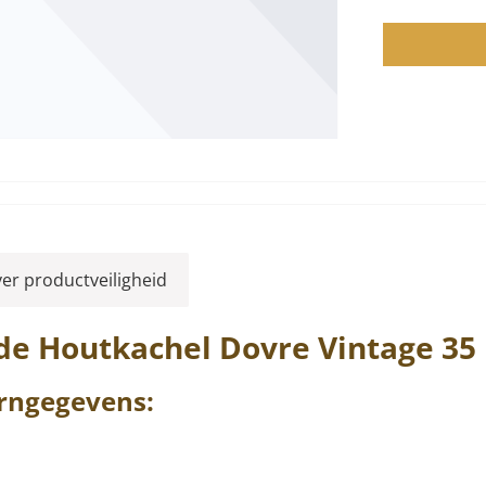
ver productveiligheid
de Houtkachel
Dovre
Vintage
35
rngegevens: