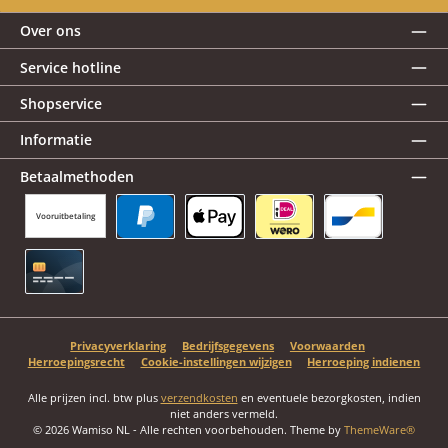
Over ons
Service hotline
Shopservice
Informatie
Betaalmethoden
Vooruitbetaling
PayPal
Apple Pay
iDEAL | Wero
Bancontact
Creditcard
Privacyverklaring
Bedrijfsgegevens
Voorwaarden
Herroepingsrecht
Cookie-instellingen wijzigen
Herroeping indienen
Alle prijzen incl. btw plus
verzendkosten
en eventuele bezorgkosten, indien
niet anders vermeld.
© 2026 Wamiso NL - Alle rechten voorbehouden. Theme by
ThemeWare®