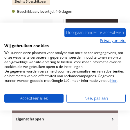
Slechts 3 beschikbaar.
Beschikbaar, levertijd: 4-6 dagen
Producthoeveelheid: Voer de gewenste hoeveelheid in of gebruik de knoppen 
In de winkelmand
Doorgaan zonder te accepteren
Privacybeleid
Toevoegen aan verlanglijst
Wij gebruiken cookies
We kunnen deze plaatsen voor analyse van onze bezoekersgegevens, om
Vraag over het product
onze website te verbeteren, gepersonaliseerde inhoud te tonen en om u
een geweldige website-ervaring te bieden. Voor meer informatie over de
cookies die we gebruiken opent u de instellingen.
De gegevens worden verzameld voor het personaliseren van advertenties
en het meten van de effectiviteit van reclamecampagnes. Gegevens
kunnen worden gedeeld met Google LLC, meer informatie vindt u
hier
.
Beschrijving
Origineel Zijsteen links B voor de Houtkachel Romotop
Accepteer alles
Nee, pas aan
Stromboli Er zijn verschillende voeringen voor dit model.
Gelieve de…
Meer
Eigenschappen