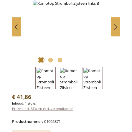
Normale prijs:
€ 41,86
Inhoud:
1 stuks
Prijzen incl. BTW en excl. verzendkosten
Productnummer:
01065871