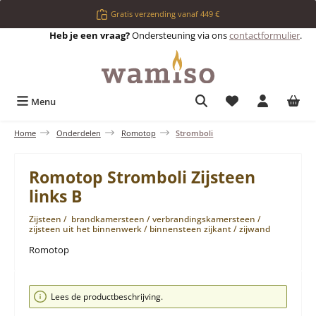
Ga naar de hoofdinhoud
Gratis verzending vanaf 449 €
Heb je een vraag?
Ondersteuning via ons
contactformulier
.
Je hebt 0 items op 
Menu
Home
Onderdelen
Romotop
Stromboli
Romotop Stromboli Zijsteen
links B
Zijsteen / brandkamersteen / verbrandingskamersteen /
zijsteen uit het binnenwerk / binnensteen zijkant / zijwand
Romotop
Afbeeldingengalerij overslaan
Lees de productbeschrijving.