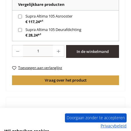
Vergelijkbare producten
Supra Altima 105 Asrooster
€ 117,24*¹
Supra Altima 105 Deurafdichting
€ 28,24*¹
Producthoeveelheid: Voer de gewenste hoeveelheid in of gebruik de knoppen 
In de winkelmand
Toevoegen aan verlanglijst
Vraag over het product
Beschrijving
Doorgaan zonder te accepteren
Origineel Achterpaneel voor de Openhaardinzet Supra
Privacybeleid
Altima 105 Supra Altima 105 Achterpaneel Kerngegevens:
Wij gebruiken cookies