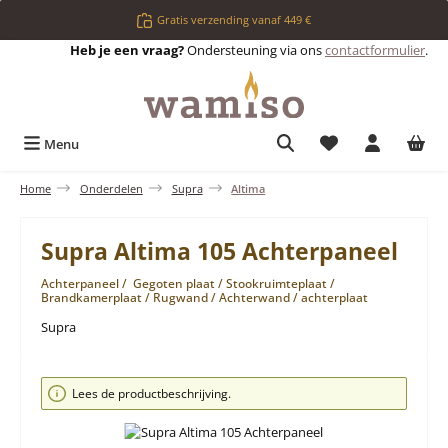
Ga naar de hoofdinhoud
Gratis verzending vanaf 449 €
Heb je een vraag?
Ondersteuning via ons
contactformulier
.
Je hebt 0 items op 
Menu
Home
Onderdelen
Supra
Altima
Supra Altima 105 Achterpaneel
Achterpaneel / Gegoten plaat / Stookruimteplaat /
Brandkamerplaat / Rugwand / Achterwand / achterplaat
Supra
Afbeeldingengalerij overslaan
Lees de productbeschrijving.