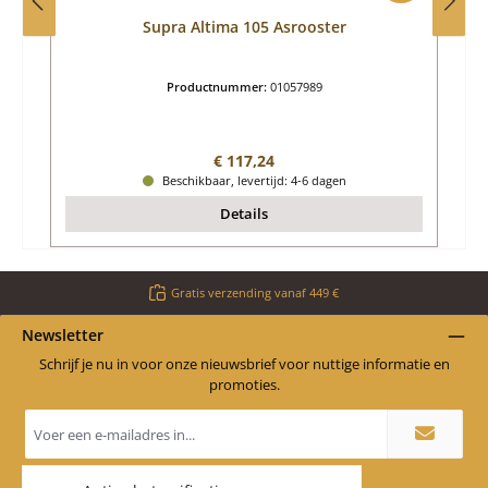
Supra Altima 105 Asrooster
Productnummer:
01057989
Normale prijs:
€ 117,24
Beschikbaar, levertijd: 4-6 dagen
Details
Gratis verzending vanaf 449 €
Newsletter
Schrijf je nu in voor onze nieuwsbrief voor nuttige informatie en
promoties.
E-
mailadres
*