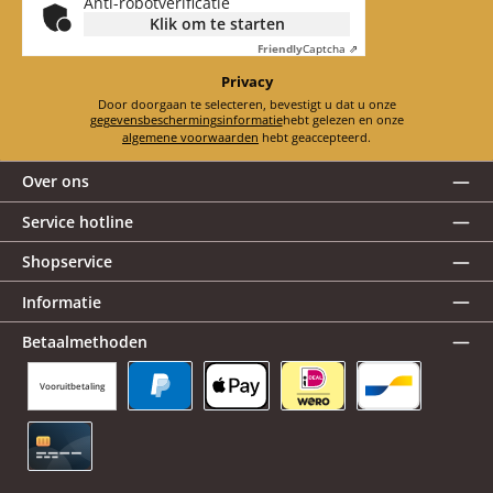
Anti-robotverificatie
Klik om te starten
Friendly
Captcha ⇗
Privacy
Door doorgaan te selecteren, bevestigt u dat u onze
gegevensbeschermingsinformatie
hebt gelezen en onze
algemene voorwaarden
hebt geaccepteerd.
Over ons
Service hotline
Shopservice
Informatie
Betaalmethoden
Vooruitbetaling
PayPal
Apple Pay
iDEAL | Wero
Bancontact
Creditcard