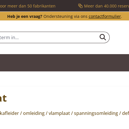
voor meer dan 50 fabrikanten
Meer dan 40.000 reser
Heb je een vraag?
Ondersteuning via ons
contactformulier
.
at
afleider / omleiding / vlamplaat / spanningsomleiding / def