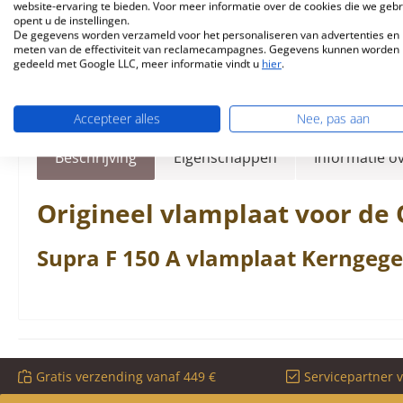
website-ervaring te bieden. Voor meer informatie over de cookies die we geb
opent u de instellingen.
De gegevens worden verzameld voor het personaliseren van advertenties en 
meten van de effectiviteit van reclamecampagnes. Gegevens kunnen worden
gedeeld met Google LLC, meer informatie vindt u
hier
.
Accepteer alles
Nee, pas aan
Beschrijving
Eigenschappen
Informatie o
Origineel
vlamplaat
voor de
Supra
F
150 A
vlamplaat
Kerngege
Gratis verzending vanaf 449 €
Servicepartner 