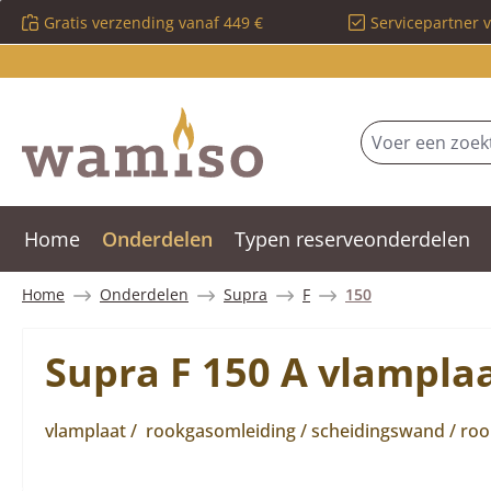
Gratis verzending vanaf 449 €
Servicepartner 
 naar de hoofdinhoud
Ga naar de zoekopdracht
Ga naar de hoofdnavigatie
Home
Onderdelen
Typen reserveonderdelen
Home
Onderdelen
Supra
F
150
Supra F 150 A vlampla
vlamplaat / rookgasomleiding / scheidingswand / rook