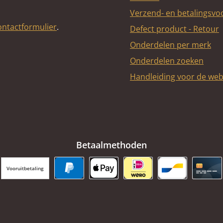
Verzend- en betalingsv
ontactformulier
.
Defect product - Retour
Onderdelen per merk
Onderdelen zoeken
Handleiding voor de we
Betaalmethoden
Vooruitbetaling
PayPal
Apple Pay
iDEAL | Wero
Bancontact
Cred