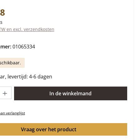
s:
18
ks
BTW en excl. verzendkosten
mmer:
01065334
schikbaar.
r, levertijd: 4-6 dagen
lheid: Voer de gewenste hoeveelheid in of gebruik de knoppen om 
In de winkelmand
n verlanglijst
Vraag over het product