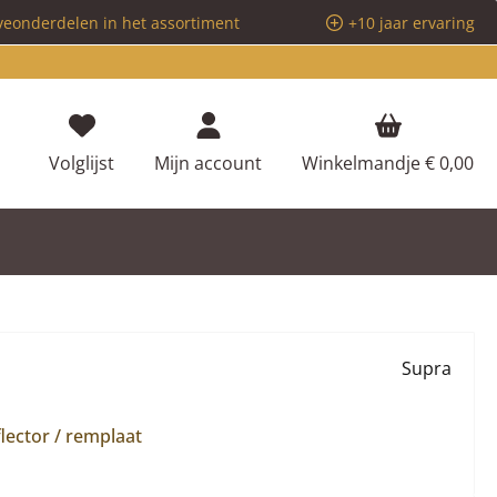
veonderdelen in het assortiment
+10 jaar ervaring
Je hebt 0 items op je verlanglijstje
Volglijst
Mijn account
Winkelmandje
€ 0,00
Supra
lector / remplaat