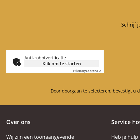
Schrijf 
Anti-robotverificatie
Klik om te starten
Friendly
Captcha ⇗
Door doorgaan te selecteren, bevestigt u 
Over ons
Service ho
Wij zijn een toonaangevende
Heb je hulp