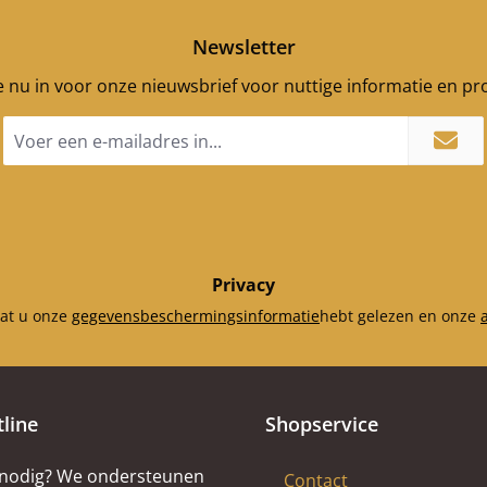
Newsletter
je nu in voor onze nieuwsbrief voor nuttige informatie en p
E-
mailadres
*
Privacy
dat u onze
gegevensbeschermingsinformatie
hebt gelezen en onze
tline
Shopservice
 nodig? We ondersteunen
Contact