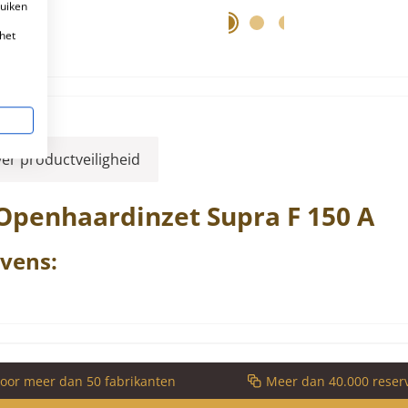
ruiken
het
ver productveiligheid
 Openhaardinzet
Supra
F
150 A
vens:
voor meer dan 50 fabrikanten
Meer dan 40.000 reser