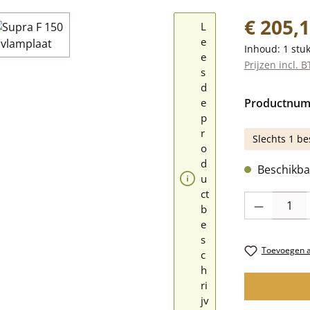
Normale prij
€ 205,
L
e
Inhoud:
1 stu
e
Prijzen incl. 
s
d
e
Productnu
p
r
Slechts 1 be
o
d
Beschikbaa
u
ct
Producthoevee
b
e
s
Toevoegen aa
c
h
ri
jv