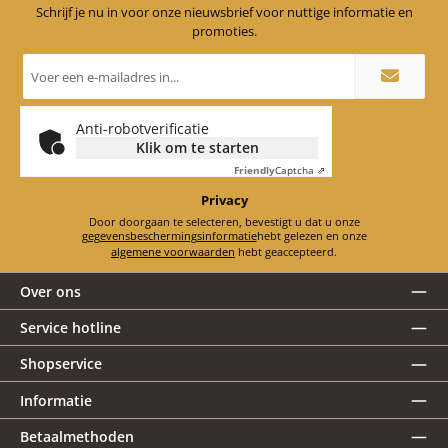
Schrijf je nu in voor onze nieuwsbrief voor nuttige informatie en
promoties.
E-
mailadres
*
Anti-robotverificatie
Klik om te starten
Friendly
Captcha ⇗
Privacy
Door doorgaan te selecteren, bevestigt u dat u onze
gegevensbeschermingsinformatie
hebt gelezen en onze
algemene voorwaarden
hebt geaccepteerd.
Over ons
Service hotline
Shopservice
Informatie
Betaalmethoden