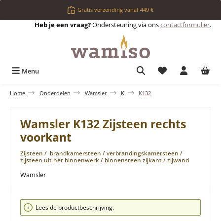
Ga naar de hoofdinhoud
Gratis verzending vanaf 449 €
Heb je een vraag?
Ondersteuning via ons
contactformulier
.
Je hebt 0 items op 
Menu
Home
Onderdelen
Wamsler
K
K132
Wamsler K132 Zijsteen rechts
voorkant
Zijsteen / brandkamersteen / verbrandingskamersteen /
zijsteen uit het binnenwerk / binnensteen zijkant / zijwand
Wamsler
Afbeeldingengalerij overslaan
Lees de productbeschrijving.