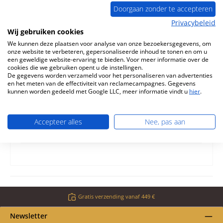
Doorgaan zonder te accepteren
Privacybeleid
Wij gebruiken cookies
We kunnen deze plaatsen voor analyse van onze bezoekersgegevens, om
onze website te verbeteren, gepersonaliseerde inhoud te tonen en om u
Beschrijving
een geweldige website-ervaring te bieden. Voor meer informatie over de
cookies die we gebruiken opent u de instellingen.
Origineel Zijsteen rechts voorkant voor de Keukenfornuis
De gegevens worden verzameld voor het personaliseren van advertenties
Wamsler K132 De fabrikant heeft de productie van dit
en het meten van de effectiviteit van reclamecampagnes. Gegevens
artikel stopg…
Meer
kunnen worden gedeeld met Google LLC, meer informatie vindt u
hier
.
Eigenschappen
Accepteer alles
Nee, pas aan
Informatie over productveiligheid
Gratis verzending vanaf 449 €
Newsletter