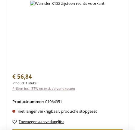
Normale prijs:
€ 56,84
Inhoud:
1 stuks
Prijzen incl. BTW en excl. verzendkosten
Productnummer:
01064951
niet langer verkrijgbaar, productie stopgezet
Toevoegen aan verlanglijst
Vraag over het product