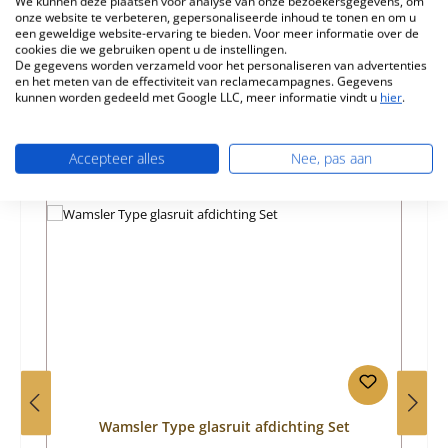
We kunnen deze plaatsen voor analyse van onze bezoekersgegevens, om
Eigenschappen
onze website te verbeteren, gepersonaliseerde inhoud te tonen en om u
een geweldige website-ervaring te bieden. Voor meer informatie over de
Informatie over productveiligheid
cookies die we gebruiken opent u de instellingen.
De gegevens worden verzameld voor het personaliseren van advertenties
en het meten van de effectiviteit van reclamecampagnes. Gegevens
kunnen worden gedeeld met Google LLC, meer informatie vindt u
hier
.
Accepteer alles
Nee, pas aan
Productgalerij overslaan
Toebehoren
Wamsler Type glasruit afdichting Set