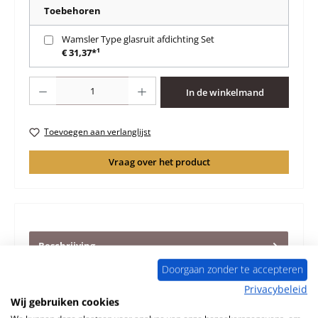
Toebehoren
Wamsler Type glasruit afdichting Set
€ 31,37*¹
Producthoeveelheid: Voer de gewenste hoeveelheid in of gebruik de knoppen 
In de winkelmand
Toevoegen aan verlanglijst
Vraag over het product
Beschrijving
Origineel Glasruit voor de Pelletkachel Wamsler WP 2-8
Doorgaan zonder te accepteren
Wamsler WP 2-8 Glasruit Kerngegevens: kachelglas,
Privacybeleid
kachelruit Afmet…
Meer
Wij gebruiken cookies