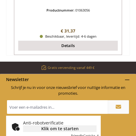
Productnummer:
01063056
Normale prijs:
€ 31,37
Beschikbaar, levertijd: 4-6 dagen
Details
Gratis verzending vanaf 449 €
Newsletter
Schrijf je nu in voor onze nieuwsbrief voor nuttige informatie en
promoties.
E-
mailadres
*
Anti-robotverificatie
Klik om te starten
Friendly
Captcha ⇗