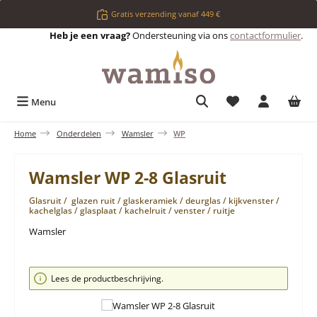
Ga naar de hoofdinhoud
Gratis verzending vanaf 449 €
Heb je een vraag?
Ondersteuning via ons
contactformulier
.
Je hebt 0 items op 
Menu
Home
Onderdelen
Wamsler
WP
Wamsler WP 2-8 Glasruit
Glasruit / glazen ruit / glaskeramiek / deurglas / kijkvenster /
kachelglas / glasplaat / kachelruit / venster / ruitje
Wamsler
Afbeeldingengalerij overslaan
Lees de productbeschrijving.