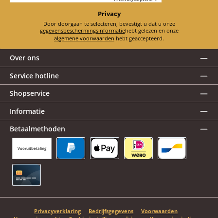
Privacy
Door doorgaan te selecteren, bevestigt u dat u onze
gegevensbeschermingsinformatie
hebt gelezen en onze
algemene voorwaarden
hebt geaccepteerd.
Over ons
Service hotline
Shopservice
Informatie
Betaalmethoden
Vooruitbetaling
PayPal
Apple Pay
iDEAL | Wero
Bancontact
Creditcard
Privacyverklaring
Bedrijfsgegevens
Voorwaarden