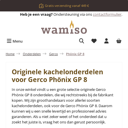
Ga naar de hoofdinhoud
Gratis verzending vanaf 449 €
Heb je een vraag?
Ondersteuning via ons
contactformulier
.
Je hebt 0 items op 
Menu
Home
Onderdelen
Gerco
Phönix GP 8
Originele kachelonderdelen
voor Gerco Phönix GP 8
In onze winkel vindt u een grote selectie originele Gerco
Phönix GP 8 onderdelen, die wij rechtstreeks bij de fabrikant
kopen. Wij zijn groothandelaars voor allerlei soorten
kachelonderdelen, ook voor de Gerco Phönix GP 8. Daarom
kunnen wij u een snelle levertijd en professioneel advies
garanderen. Als u niet zeker weet of het onderdeel dat u
zoekt het juiste is, vraag het ons dan gerust persoonlijk.