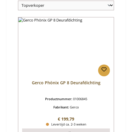
Gerco Phönix GP 8 Deurafdichting
Productnummer:
01006845
Fabrikant:
Gerco
Normale prijs:
€ 199,79
Levertijd ca. 2-3 weken