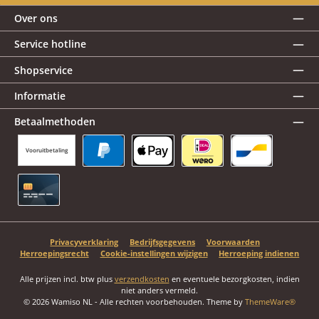
Over ons
Service hotline
Shopservice
Informatie
Betaalmethoden
Vooruitbetaling
PayPal
Apple Pay
iDEAL | Wero
Bancontact
Creditcard
Privacyverklaring
Bedrijfsgegevens
Voorwaarden
Herroepingsrecht
Cookie-instellingen wijzigen
Herroeping indienen
Alle prijzen incl. btw plus
verzendkosten
en eventuele bezorgkosten, indien
niet anders vermeld.
© 2026 Wamiso NL - Alle rechten voorbehouden. Theme by
ThemeWare®