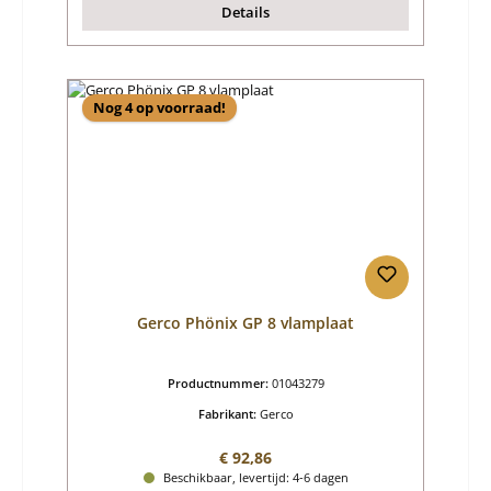
Details
Nog 4 op voorraad!
Gerco Phönix GP 8 vlamplaat
Productnummer:
01043279
Fabrikant:
Gerco
Normale prijs:
€ 92,86
Beschikbaar, levertijd: 4-6 dagen