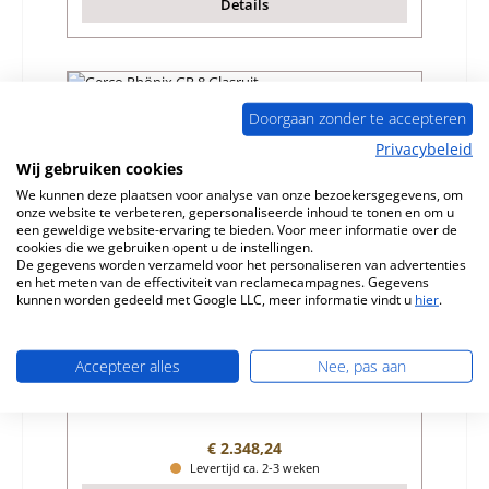
Details
Doorgaan zonder te accepteren
Privacybeleid
Wij gebruiken cookies
We kunnen deze plaatsen voor analyse van onze bezoekersgegevens, om
onze website te verbeteren, gepersonaliseerde inhoud te tonen en om u
een geweldige website-ervaring te bieden. Voor meer informatie over de
cookies die we gebruiken opent u de instellingen.
De gegevens worden verzameld voor het personaliseren van advertenties
en het meten van de effectiviteit van reclamecampagnes. Gegevens
kunnen worden gedeeld met Google LLC, meer informatie vindt u
hier
.
Gerco Phönix GP 8 Glasruit
Accepteer alles
Nee, pas aan
Productnummer:
01032386
Fabrikant:
Gerco
Normale prijs:
€ 2.348,24
Levertijd ca. 2-3 weken