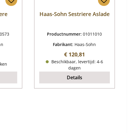
ere
Haas-Sohn Sestriere Aslade
0573
Productnummer:
01011010
hn
Fabrikant:
Haas-Sohn
Normale prijs:
€ 120,81
js:
Beschikbaar, levertijd: 4-6
eken
dagen
Details