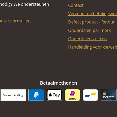
 nodig? We ondersteunen
Contact
Verzend- en betalingsv
ontactformulier
.
Defect product - Retour
Onderdelen per merk
Onderdelen zoeken
Handleiding voor de we
Betaalmethoden
Vooruitbetaling
PayPal
Apple Pay
iDEAL | Wero
Bancontact
Cred