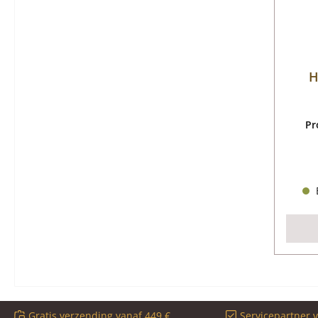
H
Pr
B
Gratis verzending vanaf 449 €
Servicepartner 