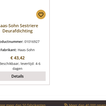
aas-Sohn Sestriere
Deurafdichting
oductnummer:
01016927
Fabrikant:
Haas-Sohn
Normale prijs:
€ 43,42
eschikbaar, levertijd: 4-6
dagen
Details
voor meer dan 50 fabrikanten
Meer dan 40.000 reser