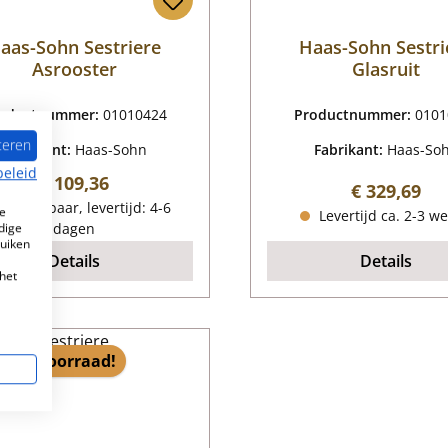
aas-Sohn Sestriere
Haas-Sohn Sestri
Asrooster
Glasruit
oductnummer:
01010424
Productnummer:
0101
teren
Fabrikant:
Haas-Sohn
Fabrikant:
Haas-So
beleid
Normale prijs:
€ 109,36
Normale pri
€ 329,69
eschikbaar, levertijd: 4-6
e
Levertijd ca. 2-3 w
dige
dagen
ruiken
Details
Details
het
3 op voorraad!