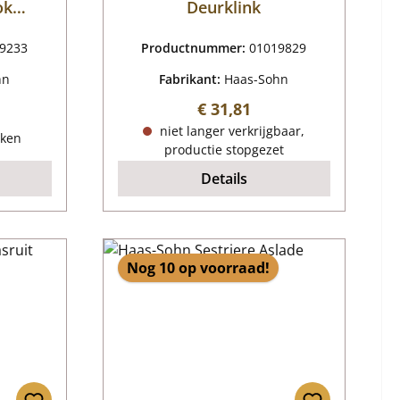
ok
Deurklink
mer
ng
9233
Productnummer:
01019829
hn
Fabrikant:
Haas-Sohn
Normale prijs:
€ 31,81
ijs:
niet langer verkrijgbaar,
eken
productie stopgezet
Details
Nog 10 op voorraad!