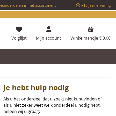
veonderdelen in het assortiment
+10 jaar ervaring
Je hebt 0 items op je verlanglijstje
Volglijst
Mijn account
Winkelmandje
€ 0,00
Je hebt hulp nodig
Als u het onderdeel dat u zoekt niet kunt vinden of
als u niet zeker weet welk onderdeel u nodig hebt,
helpen wij u graag: