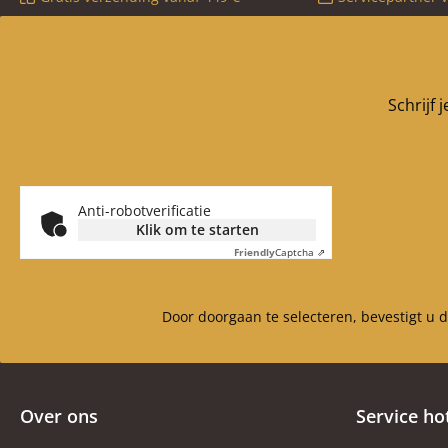
Schrijf 
Anti-robotverificatie
Klik om te starten
Friendly
Captcha ⇗
Door doorgaan te selecteren, bevestigt u 
Over ons
Service ho