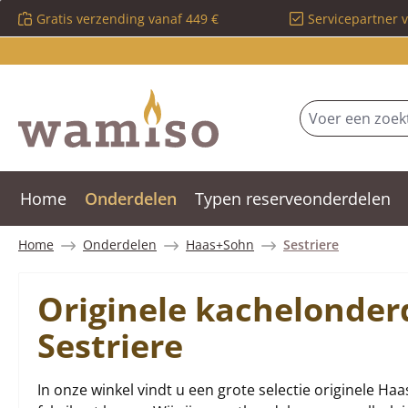
Gratis verzending vanaf 449 €
Servicepartner 
 naar de hoofdinhoud
Ga naar de zoekopdracht
Ga naar de hoofdnavigatie
Home
Onderdelen
Typen reserveonderdelen
Home
Onderdelen
Haas+Sohn
Sestriere
Originele kachelonde
Sestriere
In onze winkel vindt u een grote selectie originele Ha