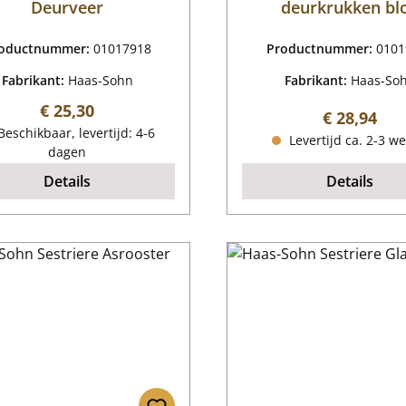
Deurveer
deurkrukken bl
Verbrandingska
deurvergrendeli
oductnummer:
01017918
Productnummer:
0101
Fabrikant:
Haas-Sohn
Fabrikant:
Haas-So
Normale prijs:
€ 25,30
Normale pr
€ 28,94
eschikbaar, levertijd: 4-6
Levertijd ca. 2-3 w
dagen
Details
Details