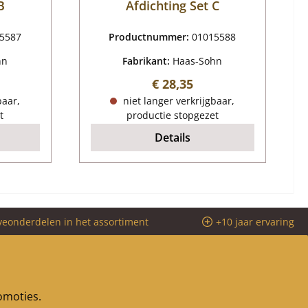
B
Afdichting Set C
5587
Productnummer:
01015588
hn
Fabrikant:
Haas-Sohn
ijs:
Normale prijs:
€ 28,35
baar,
niet langer verkrijgbaar,
t
productie stopgezet
Details
veonderdelen in het assortiment
+10 jaar ervaring
romoties.