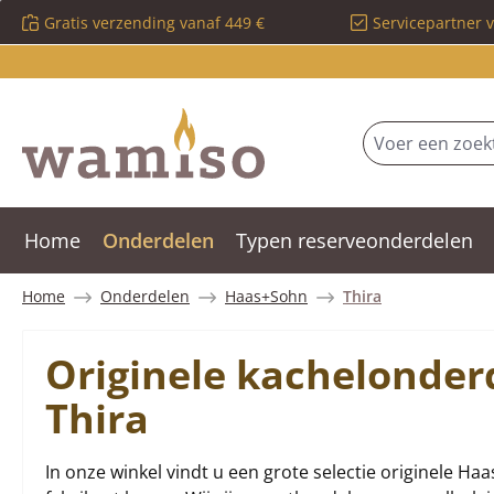
Gratis verzending vanaf 449 €
Servicepartner 
 naar de hoofdinhoud
Ga naar de zoekopdracht
Ga naar de hoofdnavigatie
Home
Onderdelen
Typen reserveonderdelen
Home
Onderdelen
Haas+Sohn
Thira
Originele kachelonde
Thira
In onze winkel vindt u een grote selectie originele Ha