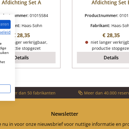
Afdichting Set A
Afdichting Set 
oductnummer:
01015584
Productnummer:
0101
teren
Fabrikant:
Haas-Sohn
Fabrikant:
Haas-So
beleid
Normale prijs:
Normale pr
€ 28,35
€ 28,35
niet langer verkrijgbaar,
niet langer verkrijg
e
dige
productie stopgezet
productie stopgeze
ruiken
Details
Details
het
voor meer dan 50 fabrikanten
Meer dan 40.000 reser
Newsletter
je nu in voor onze nieuwsbrief voor nuttige informatie en p