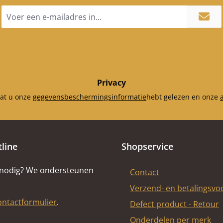
E-
mailadres
*
Privacy
dat u onze
gegevensbeschermingsinformatie
hebt gelezen en onze
tline
Shopservice
 nodig? We ondersteunen
Contact
Verzend- en betalingsv
ontactformulier
.
Defect product - Retour
Onderdelen per merk