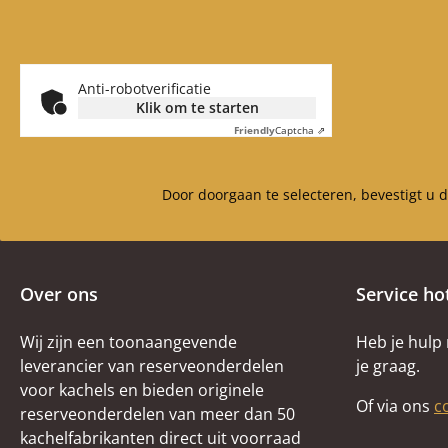
Anti-robotverificatie
Klik om te starten
Friendly
Captcha ⇗
Door doorgaan te selecteren, bevestigt u 
Over ons
Service ho
Wij zijn een toonaangevende
Heb je hulp
leverancier van reserveonderdelen
je graag.
voor kachels en bieden originele
Of via ons
c
reserveonderdelen van meer dan 50
kachelfabrikanten direct uit voorraad