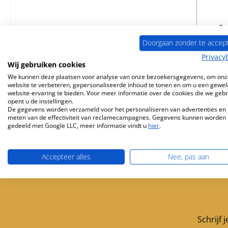
Pr
Doorgaan zonder te accep
Privacy
Wij gebruiken cookies
We kunnen deze plaatsen voor analyse van onze bezoekersgegevens, om onz
website te verbeteren, gepersonaliseerde inhoud te tonen en om u een gewel
website-ervaring te bieden. Voor meer informatie over de cookies die we geb
opent u de instellingen.
De gegevens worden verzameld voor het personaliseren van advertenties en 
meten van de effectiviteit van reclamecampagnes. Gegevens kunnen worden
gedeeld met Google LLC, meer informatie vindt u
hier
.
Accepteer alles
Nee, pas aan
Gratis verzending vanaf 449 €
Servicepartner 
Schrijf 