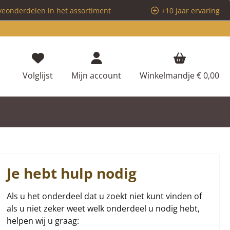
veonderdelen in het assortiment
+10 jaar ervaring
Je hebt 0 items op je verlanglijstje
Volglijst
Mijn account
Winkelmandje
€ 0,00
Je hebt hulp nodig
Als u het onderdeel dat u zoekt niet kunt vinden of
als u niet zeker weet welk onderdeel u nodig hebt,
helpen wij u graag: