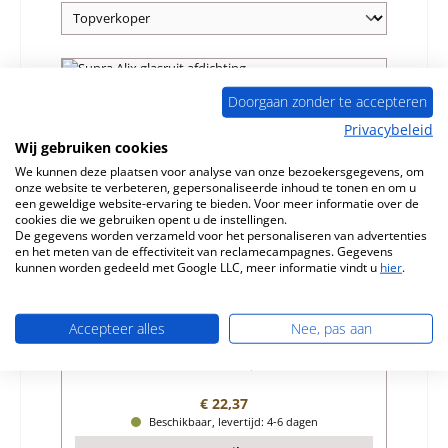
Doorgaan zonder te accepteren
Privacybeleid
Wij gebruiken cookies
We kunnen deze plaatsen voor analyse van onze bezoekersgegevens, om
onze website te verbeteren, gepersonaliseerde inhoud te tonen en om u
een geweldige website-ervaring te bieden. Voor meer informatie over de
cookies die we gebruiken opent u de instellingen.
De gegevens worden verzameld voor het personaliseren van advertenties
en het meten van de effectiviteit van reclamecampagnes. Gegevens
kunnen worden gedeeld met Google LLC, meer informatie vindt u
hier
.
Supra Alix glasruit afdichting
Accepteer alles
Nee, pas aan
Productnummer:
01058277
Fabrikant:
Supra
Normale prijs:
€ 22,37
Beschikbaar, levertijd: 4-6 dagen