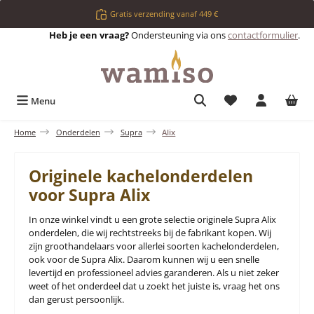
Ga naar de hoofdinhoud
Gratis verzending vanaf 449 €
Heb je een vraag?
Ondersteuning via ons
contactformulier
.
Je hebt 0 items op 
Menu
Home
Onderdelen
Supra
Alix
Originele kachelonderdelen
voor Supra Alix
In onze winkel vindt u een grote selectie originele Supra Alix
onderdelen, die wij rechtstreeks bij de fabrikant kopen. Wij
zijn groothandelaars voor allerlei soorten kachelonderdelen,
ook voor de Supra Alix. Daarom kunnen wij u een snelle
levertijd en professioneel advies garanderen. Als u niet zeker
weet of het onderdeel dat u zoekt het juiste is, vraag het ons
dan gerust persoonlijk.