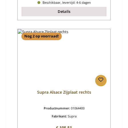
Beschikbaar, levertijd: 4-6 dagen
Details
Nog 2 op voorraad!
Supra Alsace Zijplaat rechts
Productnummer:
01064400
Fabrikant:
Supra
Normale prijs:
€ 105,51