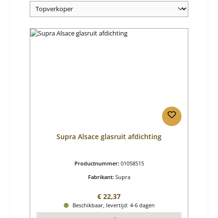
Supra Alsace glasruit afdichting
Productnummer:
01058515
Fabrikant:
Supra
Normale prijs:
€ 22,37
Beschikbaar, levertijd: 4-6 dagen