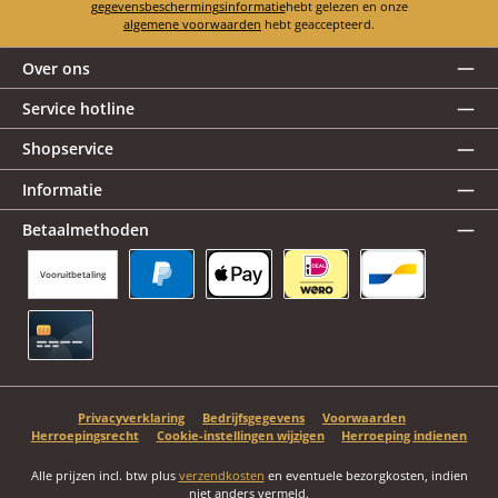
gegevensbeschermingsinformatie
hebt gelezen en onze
algemene voorwaarden
hebt geaccepteerd.
Over ons
Service hotline
Shopservice
Informatie
Betaalmethoden
Vooruitbetaling
PayPal
Apple Pay
iDEAL | Wero
Bancontact
Creditcard
Privacyverklaring
Bedrijfsgegevens
Voorwaarden
Herroepingsrecht
Cookie-instellingen wijzigen
Herroeping indienen
Alle prijzen incl. btw plus
verzendkosten
en eventuele bezorgkosten, indien
niet anders vermeld.