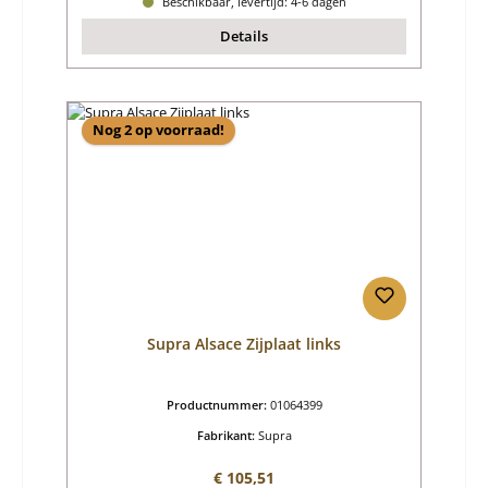
Beschikbaar, levertijd: 4-6 dagen
Details
Nog 2 op voorraad!
Supra Alsace Zijplaat links
Productnummer:
01064399
Fabrikant:
Supra
Normale prijs:
€ 105,51