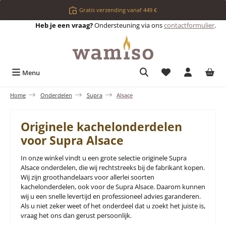
Ga naar de hoofdinhoud
Gratis verzending vanaf 449 €
Heb je een vraag?
Ondersteuning via ons
contactformulier
.
Je hebt 0 items op 
Menu
Home
Onderdelen
Supra
Alsace
Originele kachelonderdelen
voor Supra Alsace
In onze winkel vindt u een grote selectie originele Supra
Alsace onderdelen, die wij rechtstreeks bij de fabrikant kopen.
Wij zijn groothandelaars voor allerlei soorten
kachelonderdelen, ook voor de Supra Alsace. Daarom kunnen
wij u een snelle levertijd en professioneel advies garanderen.
Als u niet zeker weet of het onderdeel dat u zoekt het juiste is,
vraag het ons dan gerust persoonlijk.