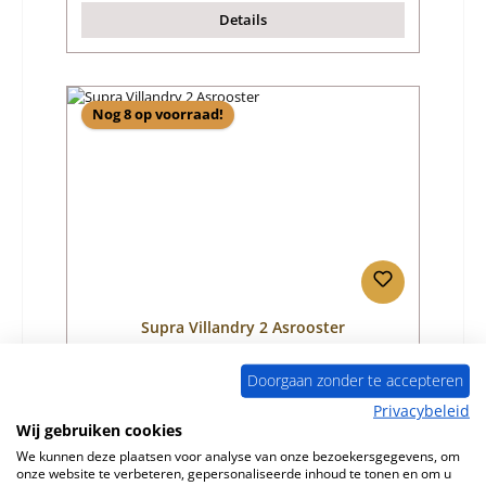
Details
Nog 8 op voorraad!
Supra Villandry 2 Asrooster
Doorgaan zonder te accepteren
Productnummer:
01071031
Privacybeleid
Fabrikant:
Supra
Wij gebruiken cookies
We kunnen deze plaatsen voor analyse van onze bezoekersgegevens, om
Normale prijs:
€ 246,21
onze website te verbeteren, gepersonaliseerde inhoud te tonen en om u
Beschikbaar, levertijd: 4-6 dagen