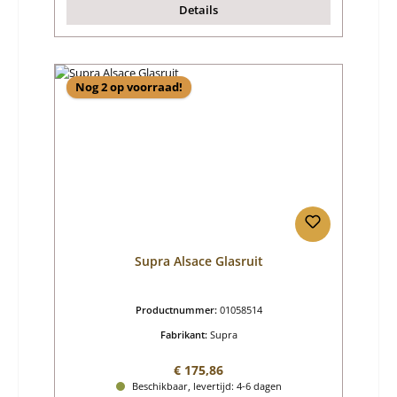
Details
Nog 2 op voorraad!
Supra Alsace Glasruit
Productnummer:
01058514
Fabrikant:
Supra
Normale prijs:
€ 175,86
Beschikbaar, levertijd: 4-6 dagen