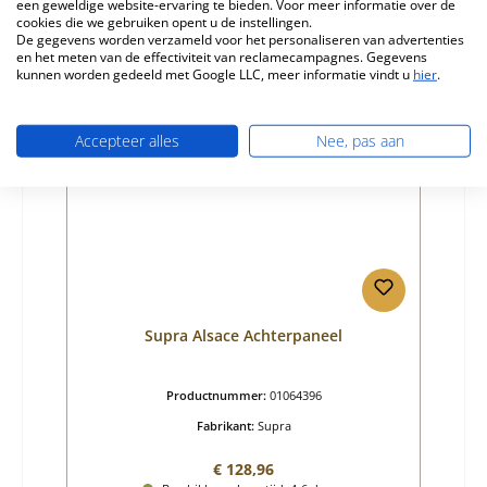
een geweldige website-ervaring te bieden. Voor meer informatie over de
cookies die we gebruiken opent u de instellingen.
Details
De gegevens worden verzameld voor het personaliseren van advertenties
en het meten van de effectiviteit van reclamecampagnes. Gegevens
kunnen worden gedeeld met Google LLC, meer informatie vindt u
hier
.
Nog 1 op voorraad!
Accepteer alles
Nee, pas aan
Supra Alsace Achterpaneel
Productnummer:
01064396
Fabrikant:
Supra
Normale prijs:
€ 128,96