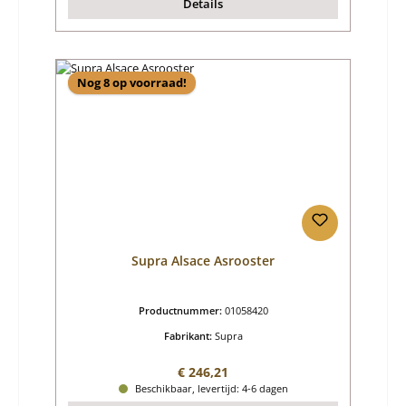
Details
Nog 8 op voorraad!
Supra Alsace Asrooster
Productnummer:
01058420
Fabrikant:
Supra
Normale prijs:
€ 246,21
Beschikbaar, levertijd: 4-6 dagen