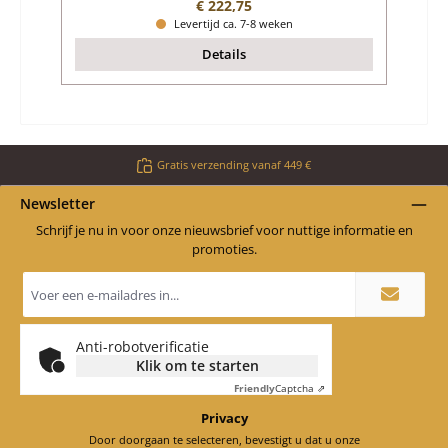
Normale prijs:
€ 222,75
Levertijd ca. 7-8 weken
Details
Gratis verzending vanaf 449 €
Newsletter
Schrijf je nu in voor onze nieuwsbrief voor nuttige informatie en
promoties.
E-
mailadres
*
Anti-robotverificatie
Klik om te starten
Friendly
Captcha ⇗
Privacy
Door doorgaan te selecteren, bevestigt u dat u onze