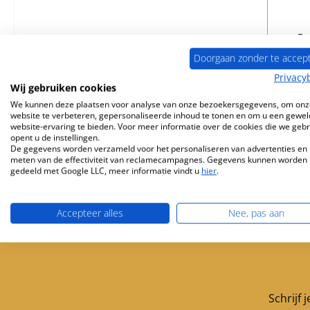
Pr
Doorgaan zonder te accep
Privacy
Wij gebruiken cookies
B
We kunnen deze plaatsen voor analyse van onze bezoekersgegevens, om onz
website te verbeteren, gepersonaliseerde inhoud te tonen en om u een gewel
website-ervaring te bieden. Voor meer informatie over de cookies die we geb
opent u de instellingen.
De gegevens worden verzameld voor het personaliseren van advertenties en 
meten van de effectiviteit van reclamecampagnes. Gegevens kunnen worden
gedeeld met Google LLC, meer informatie vindt u
hier
.
Accepteer alles
Nee, pas aan
Gratis verzending vanaf 449 €
Servicepartner 
Schrijf 