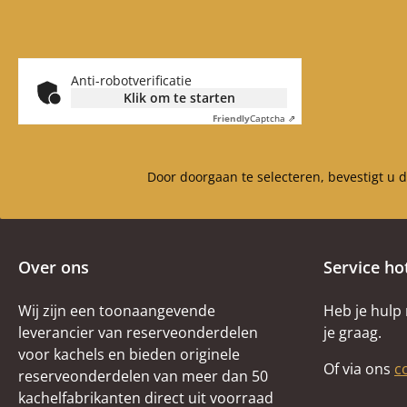
Anti-robotverificatie
Klik om te starten
Friendly
Captcha ⇗
Door doorgaan te selecteren, bevestigt u 
Over ons
Service ho
Wij zijn een toonaangevende
Heb je hulp
leverancier van reserveonderdelen
je graag.
voor kachels en bieden originele
Of via ons
c
reserveonderdelen van meer dan 50
kachelfabrikanten direct uit voorraad