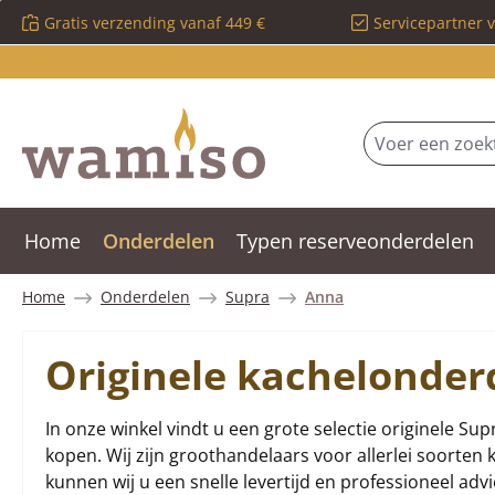
Gratis verzending vanaf 449 €
Servicepartner 
 naar de hoofdinhoud
Ga naar de zoekopdracht
Ga naar de hoofdnavigatie
Home
Onderdelen
Typen reserveonderdelen
Home
Onderdelen
Supra
Anna
Originele kachelonder
In onze winkel vindt u een grote selectie originele Sup
kopen. Wij zijn groothandelaars voor allerlei soorte
kunnen wij u een snelle levertijd en professioneel adv