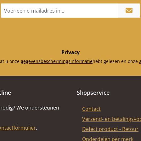
E-
mailadres
*
Privacy
dat u onze
gegevensbeschermingsinformatie
hebt gelezen en onze
tline
Shopservice
 nodig? We ondersteunen
Contact
Verzend- en betalingsv
ontactformulier
.
Defect product - Retour
Onderdelen per merk