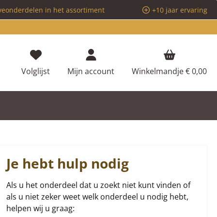
veonderdelen in het assortiment
+10 jaar ervaring
Je hebt 0 items op je verlanglijstje
Volglijst
Mijn account
Winkelmandje
€ 0,00
Je hebt hulp nodig
Als u het onderdeel dat u zoekt niet kunt vinden of
als u niet zeker weet welk onderdeel u nodig hebt,
helpen wij u graag: