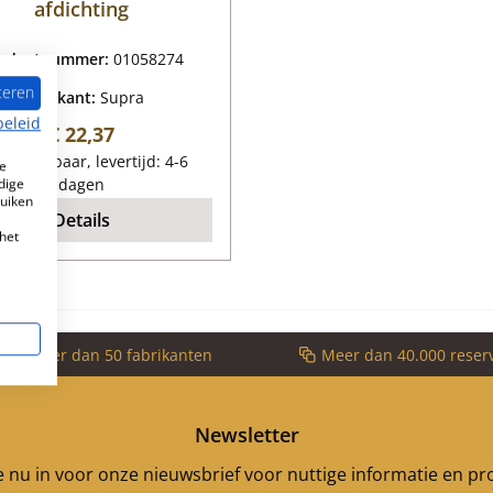
afdichting
oductnummer:
01058274
teren
Fabrikant:
Supra
beleid
Normale prijs:
€ 22,37
eschikbaar, levertijd: 4-6
e
dige
dagen
ruiken
Details
het
voor meer dan 50 fabrikanten
Meer dan 40.000 reser
Newsletter
je nu in voor onze nieuwsbrief voor nuttige informatie en p