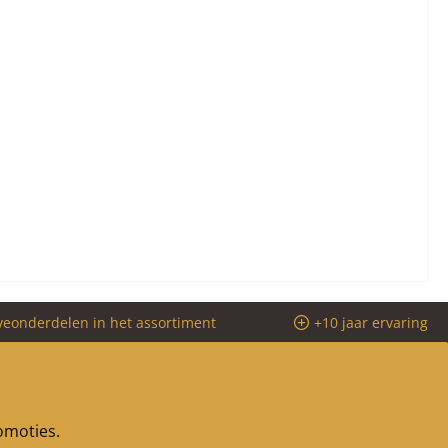
veonderdelen in het assortiment
+10 jaar ervaring
romoties.