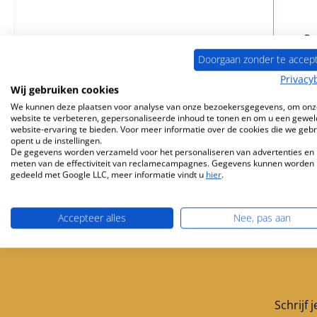
Pr
Doorgaan zonder te accep
Privacy
Wij gebruiken cookies
B
We kunnen deze plaatsen voor analyse van onze bezoekersgegevens, om onz
website te verbeteren, gepersonaliseerde inhoud te tonen en om u een gewel
website-ervaring te bieden. Voor meer informatie over de cookies die we geb
opent u de instellingen.
De gegevens worden verzameld voor het personaliseren van advertenties en 
meten van de effectiviteit van reclamecampagnes. Gegevens kunnen worden
gedeeld met Google LLC, meer informatie vindt u
hier
.
Accepteer alles
Nee, pas aan
Gratis verzending vanaf 449 €
Servicepartner 
Schrijf 