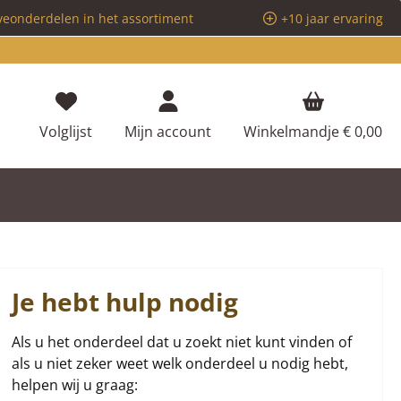
veonderdelen in het assortiment
+10 jaar ervaring
Je hebt 0 items op je verlanglijstje
Volglijst
Mijn account
Winkelmandje
€ 0,00
Je hebt hulp nodig
Als u het onderdeel dat u zoekt niet kunt vinden of
als u niet zeker weet welk onderdeel u nodig hebt,
helpen wij u graag: