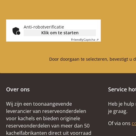
Anti-robotverificatie
Klik om te starten
Friendly
Captcha ⇗
Door doorgaan te selecteren, bevestigt u 
Over ons
Service ho
Wij zijn een toonaangevende
Heb je hulp
leverancier van reserveonderdelen
je graag.
voor kachels en bieden originele
Of via ons
c
reserveonderdelen van meer dan 50
kachelfabrikanten direct uit voorraad