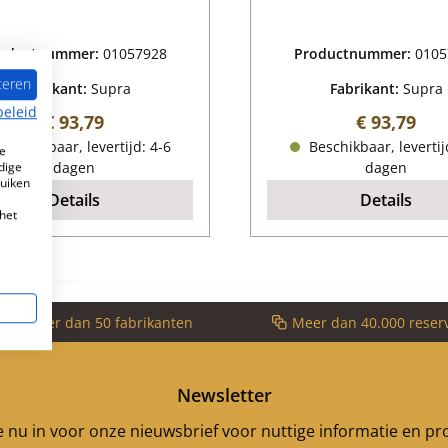
oductnummer:
01057928
Productnummer:
0105
teren
Fabrikant:
Supra
Fabrikant:
Supra
beleid
Normale prijs:
Normale pr
€ 93,79
€ 93,79
eschikbaar, levertijd: 4-6
Beschikbaar, levertij
e
dige
dagen
dagen
ruiken
Details
Details
het
voor meer dan 50 fabrikanten
Meer dan 40.000 reser
Newsletter
je nu in voor onze nieuwsbrief voor nuttige informatie en p