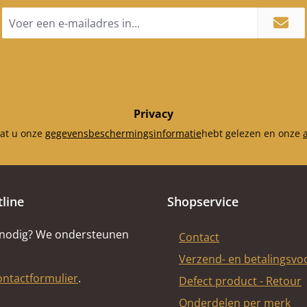
E-
mailadres
*
Privacy
dat u onze
gegevensbeschermingsinformatie
hebt gelezen en onze
tline
Shopservice
 nodig? We ondersteunen
Contact
Verzend- en betalingsv
ontactformulier
.
Defect product - Retour
Onderdelen per merk