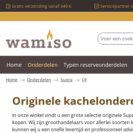
Gratis verzending vanaf 449 €
Servicepartner 
 naar de hoofdinhoud
Ga naar de zoekopdracht
Ga naar de hoofdnavigatie
Home
Onderdelen
Typen reserveonderdelen
Home
Onderdelen
Supra
DF
Originele kachelonder
In onze winkel vindt u een grote selectie originele Sup
kopen. Wij zijn groothandelaars voor allerlei soorte
kunnen wij u een snelle levertijd en professioneel adv