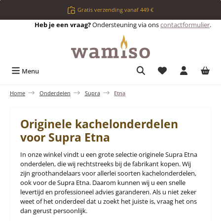
Ga naar de hoofdinhoud
Gratis verzending vanaf 449 €
Heb je een vraag?
Ondersteuning via ons
contactformulier
.
Je hebt 0 items op 
Menu
Home
Onderdelen
Supra
Etna
Originele kachelonderdelen
voor Supra Etna
In onze winkel vindt u een grote selectie originele Supra Etna
onderdelen, die wij rechtstreeks bij de fabrikant kopen. Wij
zijn groothandelaars voor allerlei soorten kachelonderdelen,
ook voor de Supra Etna. Daarom kunnen wij u een snelle
levertijd en professioneel advies garanderen. Als u niet zeker
weet of het onderdeel dat u zoekt het juiste is, vraag het ons
dan gerust persoonlijk.