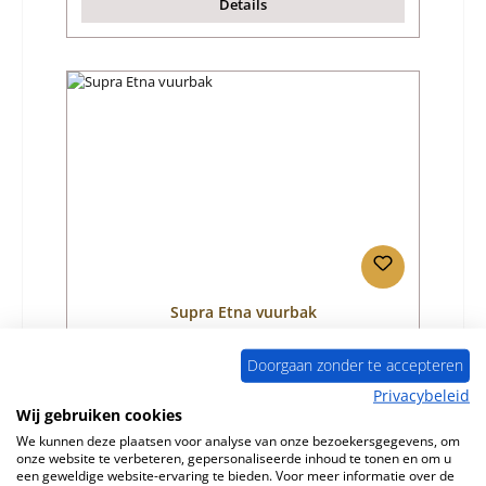
Details
Supra Etna vuurbak
Doorgaan zonder te accepteren
Productnummer:
01058432
Privacybeleid
Fabrikant:
Supra
Wij gebruiken cookies
We kunnen deze plaatsen voor analyse van onze bezoekersgegevens, om
Normale prijs:
€ 117,24
onze website te verbeteren, gepersonaliseerde inhoud te tonen en om u
Levertijd ca. 7-8 weken
een geweldige website-ervaring te bieden. Voor meer informatie over de