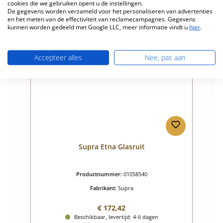
cookies die we gebruiken opent u de instellingen.
Details
De gegevens worden verzameld voor het personaliseren van advertenties
en het meten van de effectiviteit van reclamecampagnes. Gegevens
kunnen worden gedeeld met Google LLC, meer informatie vindt u
hier
.
Nog 1 op voorraad!
Accepteer alles
Nee, pas aan
Supra Etna Glasruit
Productnummer:
01058540
Fabrikant:
Supra
Normale prijs:
€ 172,42
Beschikbaar, levertijd: 4-6 dagen