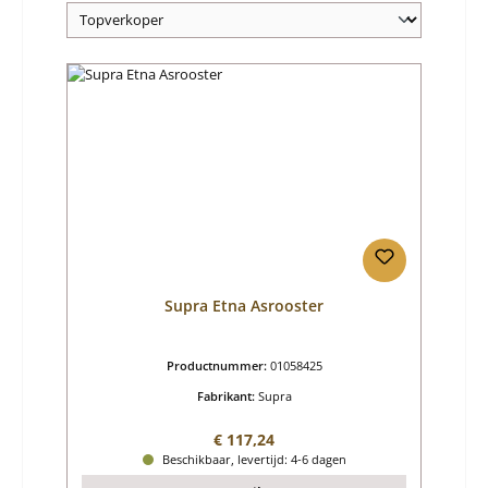
Supra Etna Asrooster
Productnummer:
01058425
Fabrikant:
Supra
Normale prijs:
€ 117,24
Beschikbaar, levertijd: 4-6 dagen