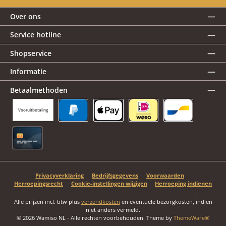
Over ons
Service hotline
Shopservice
Informatie
Betaalmethoden
Vooruitbetaling
PayPal
Apple Pay
iDEAL | Wero
Bancontact
Creditcard
Privacyverklaring
Bedrijfsgegevens
Voorwaarden
Herroepingsrecht
Cookie-instellingen wijzigen
Herroeping indienen
Alle prijzen incl. btw plus
verzendkosten
en eventuele bezorgkosten, indien
niet anders vermeld.
© 2026 Wamiso NL - Alle rechten voorbehouden. Theme by
ThemeWare®