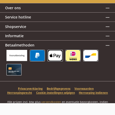
Over ons
Service hotline
Shopservice
Informatie
Betaalmethoden
Vooruitbetaling
PayPal
Apple Pay
iDEAL | Wero
Bancontact
Creditcard
Privacyverklaring
Bedrijfsgegevens
Voorwaarden
Herroepingsrecht
Cookie-instellingen wijzigen
Herroeping indienen
Alle prijzen incl. btw plus
verzendkosten
en eventuele bezorgkosten, indien
niet anders vermeld.
© 2026 Wamiso NL - Alle rechten voorbehouden. Theme by
ThemeWare®