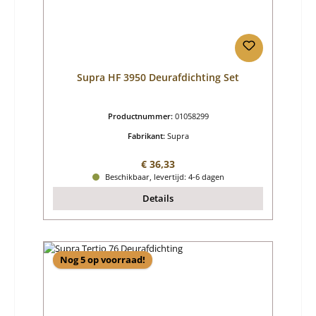
Supra HF 3950 Deurafdichting Set
Productnummer:
01058299
Fabrikant:
Supra
Normale prijs:
€ 36,33
Beschikbaar, levertijd: 4-6 dagen
Details
Nog 5 op voorraad!