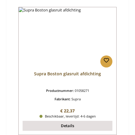
Supra Boston glasruit afdichting
Productnummer:
01058271
Fabrikant:
Supra
Normale prijs:
€ 22,37
Beschikbaar, levertijd: 4-6 dagen
Details