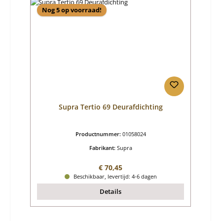
Nog 5 op voorraad!
Supra Tertio 69 Deurafdichting
Productnummer:
01058024
Fabrikant:
Supra
Normale prijs:
€ 70,45
Beschikbaar, levertijd: 4-6 dagen
Details