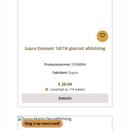
Supra Diamant 1421N glasruit afdichting
Productnummer:
01068864
Fabrikant:
Supra
Normale prijs:
€ 20,04
Levertijd ca. 7-8 weken
Details
Nog 2 op voorraad!