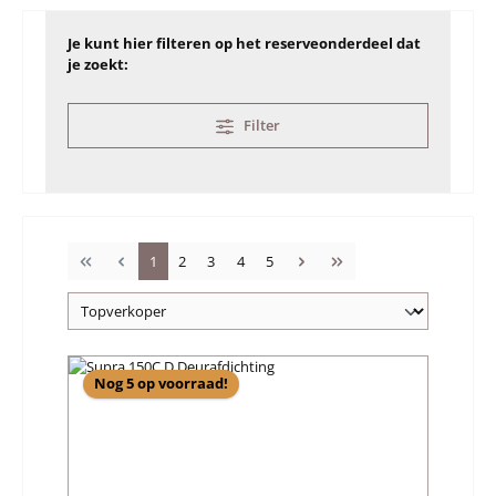
Je kunt hier filteren op het reserveonderdeel dat
je zoekt:
Filter
Pagina
Pagina
Pagina
Pagina
Pagina
1
2
3
4
5
Nog 5 op voorraad!