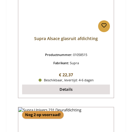
Supra Alsace glasruit afdichting
Productnummer:
01058515
Fabrikant:
Supra
Normale prijs:
€ 22,37
Beschikbaar, levertijd: 4-6 dagen
Details
Nog 2 op voorraad!