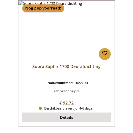
Nog 2 op voorraad!
Supra Saphir 1700 Deurafdichting
Productnummer:
01058034
Fabrikant:
Supra
Normale prijs:
€ 92,72
Beschikbaar, levertijd: 4-6 dagen
Details