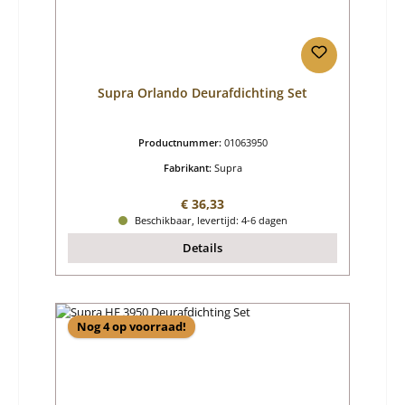
Supra Orlando Deurafdichting Set
Productnummer:
01063950
Fabrikant:
Supra
Normale prijs:
€ 36,33
Beschikbaar, levertijd: 4-6 dagen
Details
Nog 4 op voorraad!