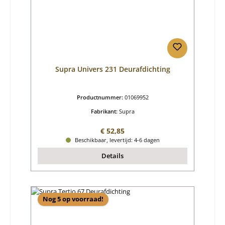
Supra Univers 231 Deurafdichting
Productnummer:
01069952
Fabrikant:
Supra
Normale prijs:
€ 52,85
Beschikbaar, levertijd: 4-6 dagen
Details
Nog 5 op voorraad!