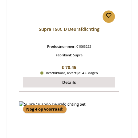
Supra 150C D Deurafdichting
Productnummer:
01063222
Fabrikant:
Supra
Normale prijs:
€ 70,45
Beschikbaar, levertijd: 4-6 dagen
Details
Nog 4 op voorraad!