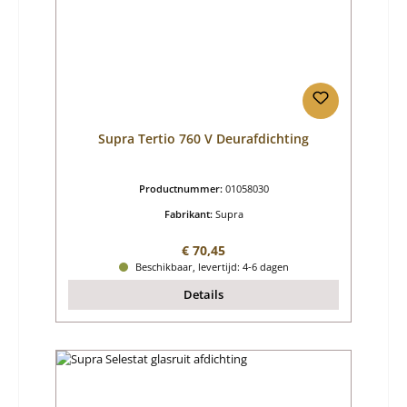
Supra Tertio 760 V Deurafdichting
Productnummer:
01058030
Fabrikant:
Supra
Normale prijs:
€ 70,45
Beschikbaar, levertijd: 4-6 dagen
Details