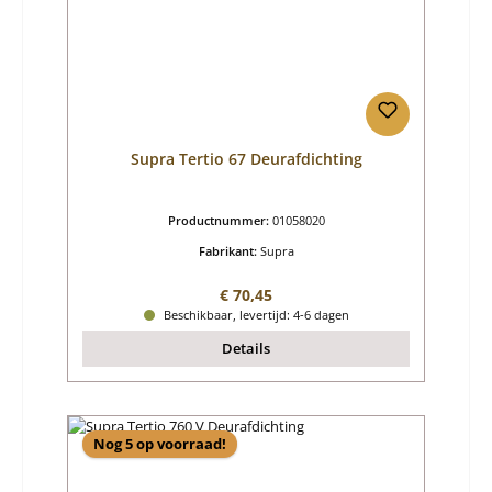
Supra Tertio 67 Deurafdichting
Productnummer:
01058020
Fabrikant:
Supra
Normale prijs:
€ 70,45
Beschikbaar, levertijd: 4-6 dagen
Details
Nog 5 op voorraad!