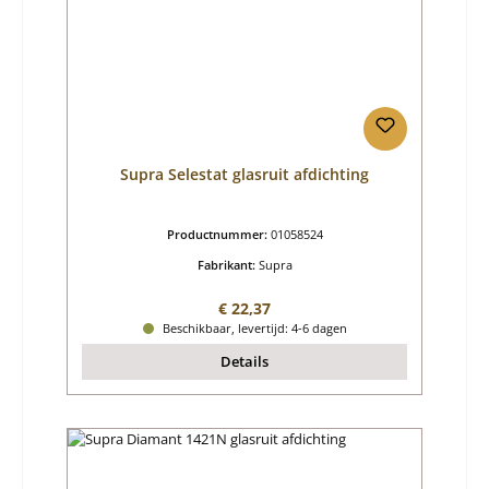
Supra Selestat glasruit afdichting
Productnummer:
01058524
Fabrikant:
Supra
Normale prijs:
€ 22,37
Beschikbaar, levertijd: 4-6 dagen
Details