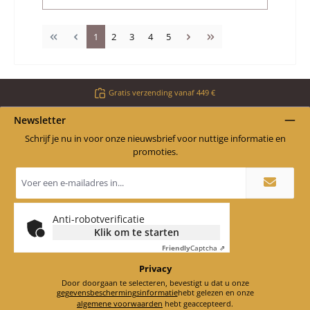
Pagina
Pagina
Pagina
Pagina
Pagina
1
2
3
4
5
Gratis verzending vanaf 449 €
Newsletter
Schrijf je nu in voor onze nieuwsbrief voor nuttige informatie en
promoties.
E-
mailadres
*
Anti-robotverificatie
Klik om te starten
Friendly
Captcha ⇗
Privacy
Door doorgaan te selecteren, bevestigt u dat u onze
gegevensbeschermingsinformatie
hebt gelezen en onze
algemene voorwaarden
hebt geaccepteerd.