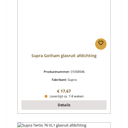
Supra Gotham glasruit afdichting
Productnummer:
01058546
Fabrikant:
Supra
Normale prijs:
€ 17,67
Levertijd ca. 7-8 weken
Details