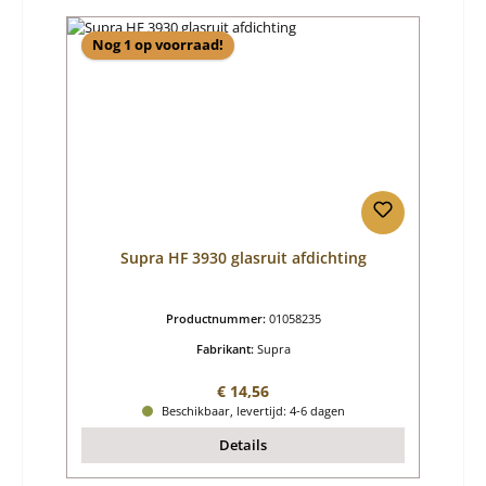
Nog 1 op voorraad!
Supra HF 3930 glasruit afdichting
Productnummer:
01058235
Fabrikant:
Supra
Normale prijs:
€ 14,56
Beschikbaar, levertijd: 4-6 dagen
Details