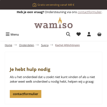
Ga naar de hoofdinhoud
Gratis verzending vanaf 449 €
Heb je een vraag?
Ondersteuning via ons
contactformulier
.
Je hebt 0 items op 
Menu
Home
Onderdelen
Supra
Kachel Afdichtingen
Je hebt hulp nodig
Als u het onderdeel dat u zoekt niet kunt vinden of als u niet
zeker weet welk onderdeel u nodig hebt, helpen wij u graag:
contactformulier