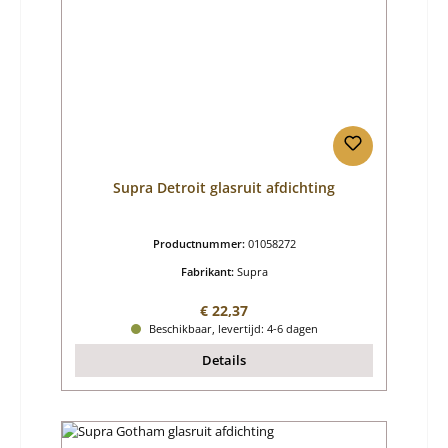
Supra Detroit glasruit afdichting
Productnummer:
01058272
Fabrikant:
Supra
Normale prijs:
€ 22,37
Beschikbaar, levertijd: 4-6 dagen
Details