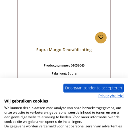
Supra Margo Deurafdichting
Productnummer:
01058045
Fabrikant:
Supra
Normale prijs:
€ 92,72
Doorgaan zonder te accepteren
Beschikbaar, levertijd: 4-6 dagen
Privacybeleid
Details
Wij gebruiken cookies
We kunnen deze plaatsen voor analyse van onze bezoekersgegevens, om
onze website te verbeteren, gepersonaliseerde inhoud te tonen en om u
een geweldige website-ervaring te bieden. Voor meer informatie over de
cookies die we gebruiken opent u de instellingen.
Nog 4 op voorraad!
De gegevens worden verzameld voor het personaliseren van advertenties