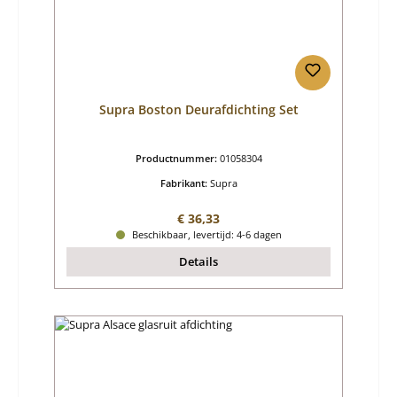
Supra Boston Deurafdichting Set
Productnummer:
01058304
Fabrikant:
Supra
Normale prijs:
€ 36,33
Beschikbaar, levertijd: 4-6 dagen
Details