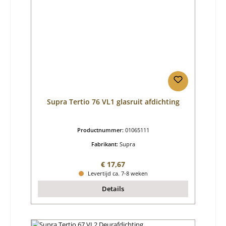
Supra Tertio 76 VL1 glasruit afdichting
Productnummer:
01065111
Fabrikant:
Supra
Normale prijs:
€ 17,67
Levertijd ca. 7-8 weken
Details