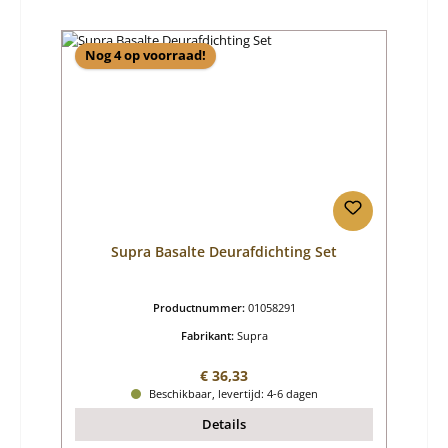
Nog 4 op voorraad!
Supra Basalte Deurafdichting Set
Productnummer:
01058291
Fabrikant:
Supra
Normale prijs:
€ 36,33
Beschikbaar, levertijd: 4-6 dagen
Details