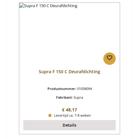
Supra F 150 C Deurafdichting
Productnummer:
01058094
Fabrikant:
Supra
Normale prijs:
€ 48,17
Levertijd ca. 7-8 weken
Details