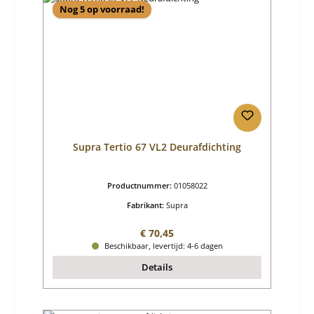
Nog 5 op voorraad!
Supra Tertio 67 VL2 Deurafdichting
Productnummer:
01058022
Fabrikant:
Supra
Normale prijs:
€ 70,45
Beschikbaar, levertijd: 4-6 dagen
Details