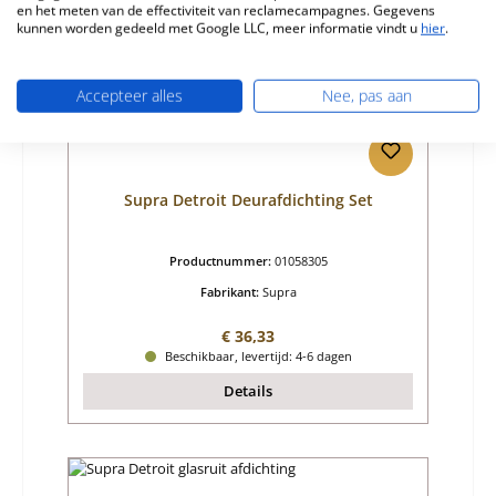
en het meten van de effectiviteit van reclamecampagnes. Gegevens
kunnen worden gedeeld met Google LLC, meer informatie vindt u
hier
.
Accepteer alles
Nee, pas aan
Supra Detroit Deurafdichting Set
Productnummer:
01058305
Fabrikant:
Supra
Normale prijs:
€ 36,33
Beschikbaar, levertijd: 4-6 dagen
Details