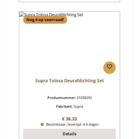
Nog 4 op voorraad!
Supra Tolosa Deurafdichting Set
Productnummer:
01058292
Fabrikant:
Supra
Normale prijs:
€ 36,33
Beschikbaar, levertijd: 4-6 dagen
Details