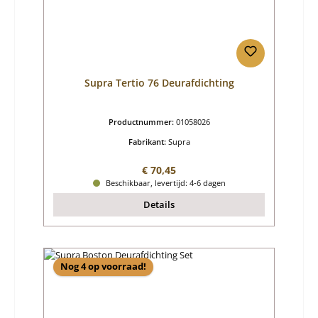
Supra Tertio 76 Deurafdichting
Productnummer:
01058026
Fabrikant:
Supra
Normale prijs:
€ 70,45
Beschikbaar, levertijd: 4-6 dagen
Details
Nog 4 op voorraad!