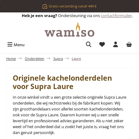
Ga naar de hoofdinhoud
Gratis verzending vanaf 449 €
Heb je een vraag?
Ondersteuning via ons
contactformulier
.
Je hebt 0 items op 
Menu
Home
Onderdelen
Supra
Laure
Originele kachelonderdelen
voor Supra Laure
In onze winkel vindt u een grote selectie originele Supra Laure
onderdelen, die wij rechtstreeks bij de fabrikant kopen. Wij
zijn groothandelaars voor allerlei soorten kachelonderdelen,
ook voor de Supra Laure. Daarom kunnen wij u een snelle
levertijd en professioneel advies garanderen. Als u niet zeker
weet of het onderdeel dat u zoekt het juiste is, vraag het ons
dan gerust persoonlijk.