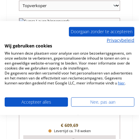
Doorgaan zonder te accepteren
Privacybeleid
Wij gebruiken cookies
We kunnen deze plaatsen voor analyse van onze bezoekersgegevens, om
onze website te verbeteren, gepersonaliseerde inhoud te tonen en om u
een geweldige website-ervaring te bieden. Voor meer informatie over de
cookies die we gebruiken opent u de instellingen.
De gegevens worden verzameld voor het personaliseren van advertenties
en het meten van de effectiviteit van reclamecampagnes. Gegevens
kunnen worden gedeeld met Google LLC, meer informatie vindt u
hier
.
Supra Laure binnenwerk
Accepteer alles
Nee, pas aan
Productnummer:
01058496
Fabrikant:
Supra
Normale prijs:
€ 609,69
Levertijd ca. 7-8 weken