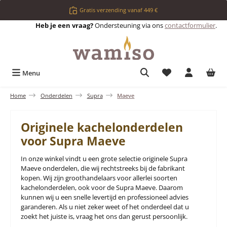
Ga naar de hoofdinhoud
Gratis verzending vanaf 449 €
Heb je een vraag?
Ondersteuning via ons
contactformulier
.
Je hebt 0 items op 
Menu
Home
Onderdelen
Supra
Maeve
Originele kachelonderdelen
voor Supra Maeve
In onze winkel vindt u een grote selectie originele Supra
Maeve onderdelen, die wij rechtstreeks bij de fabrikant
kopen. Wij zijn groothandelaars voor allerlei soorten
kachelonderdelen, ook voor de Supra Maeve. Daarom
kunnen wij u een snelle levertijd en professioneel advies
garanderen. Als u niet zeker weet of het onderdeel dat u
zoekt het juiste is, vraag het ons dan gerust persoonlijk.