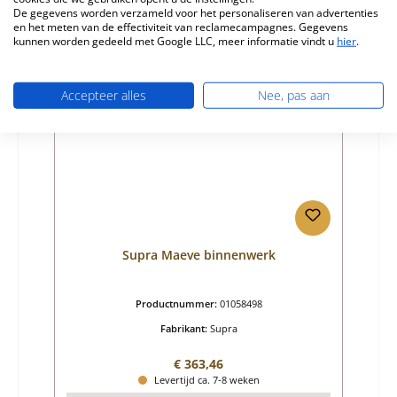
Details
De gegevens worden verzameld voor het personaliseren van advertenties
en het meten van de effectiviteit van reclamecampagnes. Gegevens
kunnen worden gedeeld met Google LLC, meer informatie vindt u
hier
.
Accepteer alles
Nee, pas aan
Supra Maeve binnenwerk
Productnummer:
01058498
Fabrikant:
Supra
Normale prijs:
€ 363,46
Levertijd ca. 7-8 weken