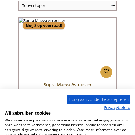
Nog 3 op voorraad!
Supra Maeva Asrooster
Doorgaan zonder te accepteren
Productnummer:
01058470
Privacybeleid
Fabrikant:
Supra
Wij gebruiken cookies
We kunnen deze plaatsen voor analyse van onze bezoekersgegevens, om
Normale prijs:
€ 82,05
onze website te verbeteren, gepersonaliseerde inhoud te tonen en om u
Beschikbaar, levertijd: 4-6 dagen
een geweldige website-ervaring te bieden. Voor meer informatie over de
cookies die we gebruiken opent u de instellingen.