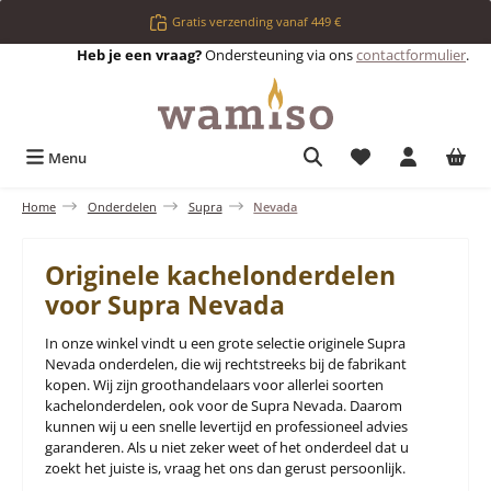
Ga naar de hoofdinhoud
Gratis verzending vanaf 449 €
Heb je een vraag?
Ondersteuning via ons
contactformulier
.
Je hebt 0 items op 
Menu
Home
Onderdelen
Supra
Nevada
Originele kachelonderdelen
voor Supra Nevada
In onze winkel vindt u een grote selectie originele Supra
Nevada onderdelen, die wij rechtstreeks bij de fabrikant
kopen. Wij zijn groothandelaars voor allerlei soorten
kachelonderdelen, ook voor de Supra Nevada. Daarom
kunnen wij u een snelle levertijd en professioneel advies
garanderen. Als u niet zeker weet of het onderdeel dat u
zoekt het juiste is, vraag het ons dan gerust persoonlijk.