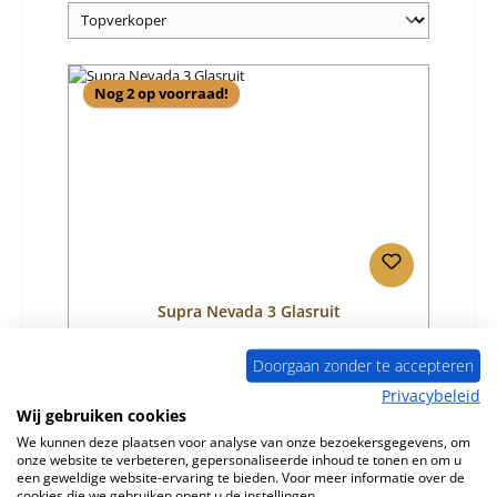
Nog 2 op voorraad!
Supra Nevada 3 Glasruit
Doorgaan zonder te accepteren
Productnummer:
01062953
Privacybeleid
Fabrikant:
Supra
Wij gebruiken cookies
We kunnen deze plaatsen voor analyse van onze bezoekersgegevens, om
Normale prijs:
€ 984,64
onze website te verbeteren, gepersonaliseerde inhoud te tonen en om u
Beschikbaar, levertijd: 4-6 dagen
een geweldige website-ervaring te bieden. Voor meer informatie over de
cookies die we gebruiken opent u de instellingen.