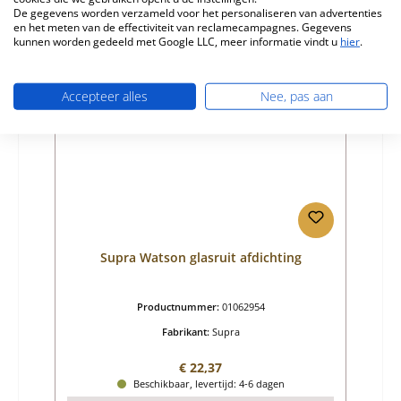
Details
De gegevens worden verzameld voor het personaliseren van advertenties
en het meten van de effectiviteit van reclamecampagnes. Gegevens
kunnen worden gedeeld met Google LLC, meer informatie vindt u
hier
.
Accepteer alles
Nee, pas aan
Supra Watson glasruit afdichting
Productnummer:
01062954
Fabrikant:
Supra
Normale prijs:
€ 22,37
Beschikbaar, levertijd: 4-6 dagen