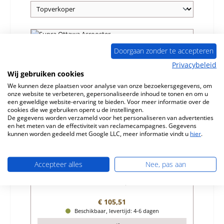
Nog 2 op voorraad!
Doorgaan zonder te accepteren
Privacybeleid
Wij gebruiken cookies
We kunnen deze plaatsen voor analyse van onze bezoekersgegevens, om
onze website te verbeteren, gepersonaliseerde inhoud te tonen en om u
een geweldige website-ervaring te bieden. Voor meer informatie over de
cookies die we gebruiken opent u de instellingen.
De gegevens worden verzameld voor het personaliseren van advertenties
en het meten van de effectiviteit van reclamecampagnes. Gegevens
kunnen worden gedeeld met Google LLC, meer informatie vindt u
hier
.
Supra Ottawa Asrooster
Accepteer alles
Nee, pas aan
Productnummer:
01058480
Fabrikant:
Supra
Normale prijs:
€ 105,51
Beschikbaar, levertijd: 4-6 dagen