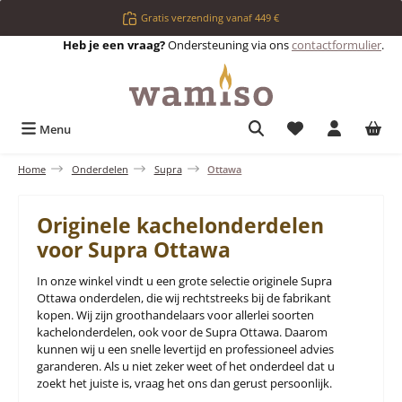
Ga naar de hoofdinhoud
Gratis verzending vanaf 449 €
Heb je een vraag?
Ondersteuning via ons
contactformulier
.
Je hebt 0 items op 
Menu
Home
Onderdelen
Supra
Ottawa
Originele kachelonderdelen
voor Supra Ottawa
In onze winkel vindt u een grote selectie originele Supra
Ottawa onderdelen, die wij rechtstreeks bij de fabrikant
kopen. Wij zijn groothandelaars voor allerlei soorten
kachelonderdelen, ook voor de Supra Ottawa. Daarom
kunnen wij u een snelle levertijd en professioneel advies
garanderen. Als u niet zeker weet of het onderdeel dat u
zoekt het juiste is, vraag het ons dan gerust persoonlijk.