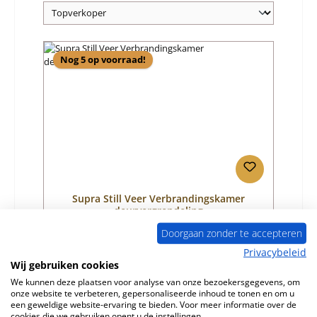
Nog 5 op voorraad!
Supra Still Veer Verbrandingskamer
deurvergrendeling
Doorgaan zonder te accepteren
Productnummer:
01058371
Privacybeleid
Fabrikant:
Supra
Wij gebruiken cookies
We kunnen deze plaatsen voor analyse van onze bezoekersgegevens, om
Normale prijs:
€ 18,87
onze website te verbeteren, gepersonaliseerde inhoud te tonen en om u
Beschikbaar, levertijd: 4-6 dagen
een geweldige website-ervaring te bieden. Voor meer informatie over de
cookies die we gebruiken opent u de instellingen.