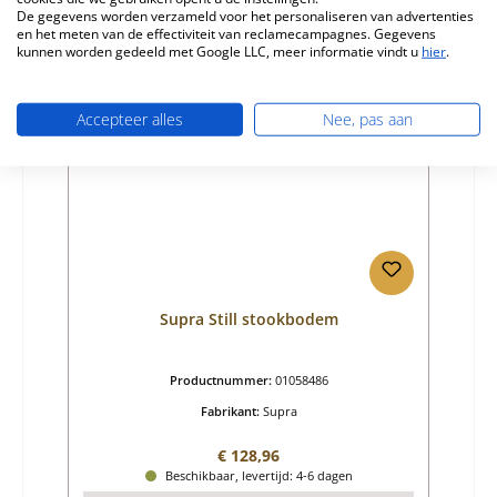
Details
De gegevens worden verzameld voor het personaliseren van advertenties
en het meten van de effectiviteit van reclamecampagnes. Gegevens
kunnen worden gedeeld met Google LLC, meer informatie vindt u
hier
.
Nog 1 op voorraad!
Accepteer alles
Nee, pas aan
Supra Still stookbodem
Productnummer:
01058486
Fabrikant:
Supra
Normale prijs:
€ 128,96
Beschikbaar, levertijd: 4-6 dagen