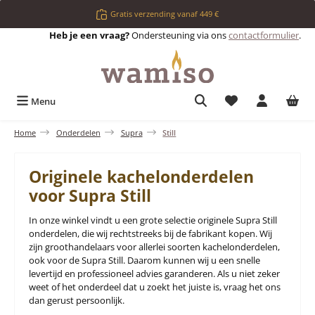
Ga naar de hoofdinhoud
Gratis verzending vanaf 449 €
Heb je een vraag?
Ondersteuning via ons
contactformulier
.
Je hebt 0 items op 
Menu
Home
Onderdelen
Supra
Still
Originele kachelonderdelen
voor Supra Still
In onze winkel vindt u een grote selectie originele Supra Still
onderdelen, die wij rechtstreeks bij de fabrikant kopen. Wij
zijn groothandelaars voor allerlei soorten kachelonderdelen,
ook voor de Supra Still. Daarom kunnen wij u een snelle
levertijd en professioneel advies garanderen. Als u niet zeker
weet of het onderdeel dat u zoekt het juiste is, vraag het ons
dan gerust persoonlijk.