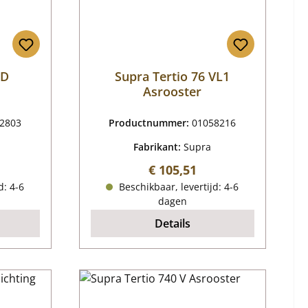
 D
Supra Tertio 76 VL1
Asrooster
2803
Productnummer:
01058216
Fabrikant:
Supra
js:
Normale prijs:
€ 105,51
d: 4-6
Beschikbaar, levertijd: 4-6
dagen
Details