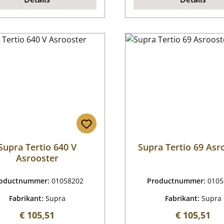
Supra Tertio 640 V
Supra Tertio 69 Asr
Asrooster
oductnummer:
01058202
Productnummer:
0105
Fabrikant:
Supra
Fabrikant:
Supra
Normale prijs:
Normale pri
€ 105,51
€ 105,51