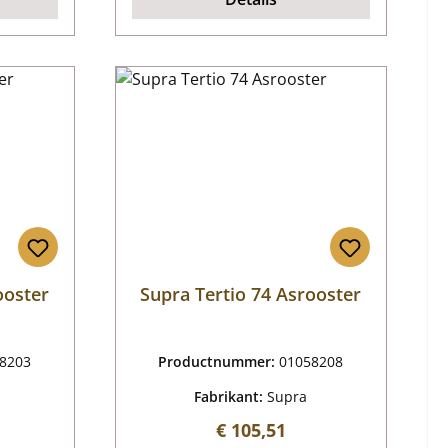
ooster
Supra Tertio 74 Asrooster
8203
Productnummer:
01058208
Fabrikant:
Supra
js:
Normale prijs:
€ 105,51