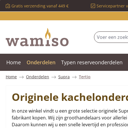
Gratis verzending vanaf 449 €
Servicepartner 
 naar de hoofdinhoud
Ga naar de zoekopdracht
Ga naar de hoofdnavigatie
Home
Onderdelen
Typen reserveonderdelen
Home
Onderdelen
Supra
Tertio
Originele kachelonder
In onze winkel vindt u een grote selectie originele Sup
fabrikant kopen. Wij zijn groothandelaars voor allerl
Daarom kunnen wij u een snelle levertijd en profession