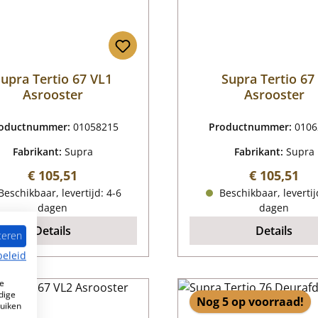
upra Tertio 67 VL1
Supra Tertio 67
Asrooster
Asrooster
oductnummer:
01058215
Productnummer:
0106
Fabrikant:
Supra
Fabrikant:
Supra
Normale prijs:
Normale pri
€ 105,51
€ 105,51
eschikbaar, levertijd: 4-6
Beschikbaar, levertij
dagen
dagen
Details
Details
teren
beleid
e
dige
Nog 5 op voorraad!
ruiken