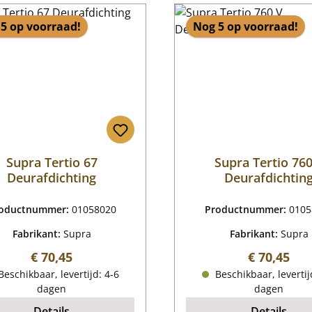
5 op voorraad!
Nog 5 op voorraad!
Supra Tertio 67
Supra Tertio 760
Deurafdichting
Deurafdichtin
oductnummer:
01058020
Productnummer:
0105
Fabrikant:
Supra
Fabrikant:
Supra
Normale prijs:
Normale pr
€ 70,45
€ 70,45
eschikbaar, levertijd: 4-6
Beschikbaar, levertij
dagen
dagen
Details
Details