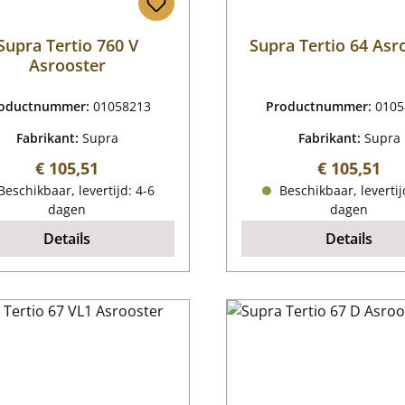
Supra Tertio 760 V
Supra Tertio 64 Asr
Asrooster
oductnummer:
01058213
Productnummer:
0105
Fabrikant:
Supra
Fabrikant:
Supra
Normale prijs:
Normale pri
€ 105,51
€ 105,51
eschikbaar, levertijd: 4-6
Beschikbaar, levertij
dagen
dagen
Details
Details