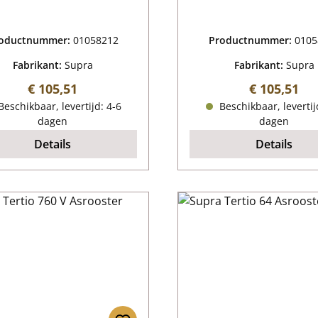
oductnummer:
01058212
Productnummer:
0105
Fabrikant:
Supra
Fabrikant:
Supra
Normale prijs:
Normale pri
€ 105,51
€ 105,51
eschikbaar, levertijd: 4-6
Beschikbaar, levertij
dagen
dagen
Details
Details