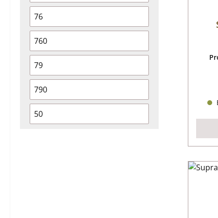
76
760
Pr
79
790
B
50