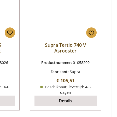
6
Supra Tertio 740 V
g
Asrooster
8026
Productnummer:
01058209
Fabrikant:
Supra
ijs:
Normale prijs:
€ 105,51
d: 4-6
Beschikbaar, levertijd: 4-6
dagen
Details