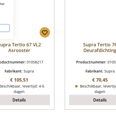
het
upra Tertio 67 VL2
Supra Tertio 7
Asrooster
Deurafdichtin
oductnummer:
01058217
Productnummer:
0105
Fabrikant:
Supra
Fabrikant:
Supra
Normale prijs:
Normale pr
€ 105,51
€ 70,45
eschikbaar, levertijd: 4-6
Beschikbaar, levertij
dagen
dagen
Details
Details