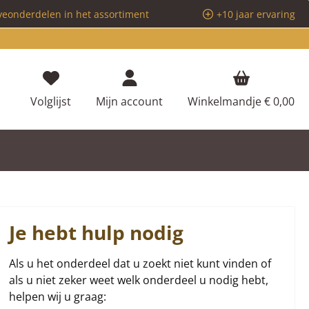
veonderdelen in het assortiment
+10 jaar ervaring
Je hebt 0 items op je verlanglijstje
Volglijst
Mijn account
Winkelmandje
€ 0,00
Je hebt hulp nodig
Als u het onderdeel dat u zoekt niet kunt vinden of
als u niet zeker weet welk onderdeel u nodig hebt,
helpen wij u graag: