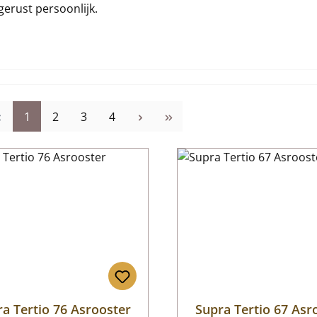
gerust persoonlijk.
Pagina
Pagina
Pagina
Pagina
1
2
3
4
a Tertio 76 Asrooster
Supra Tertio 67 Asr