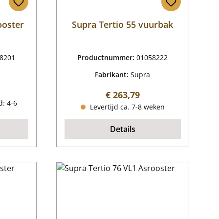
ooster
Supra Tertio 55 vuurbak
8201
Productnummer:
01058222
Fabrikant:
Supra
js:
Normale prijs:
€ 263,79
d: 4-6
Levertijd ca. 7-8 weken
Details