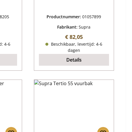
8205
Productnummer:
01057899
Fabrikant:
Supra
js:
Normale prijs:
€ 82,05
d: 4-6
Beschikbaar, levertijd: 4-6
dagen
Details