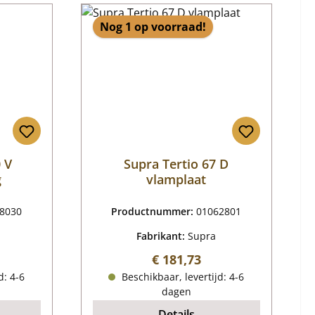
Nog 1 op voorraad!
 V
Supra Tertio 67 D
g
vlamplaat
8030
Productnummer:
01062801
Fabrikant:
Supra
ijs:
Normale prijs:
€ 181,73
d: 4-6
Beschikbaar, levertijd: 4-6
dagen
Details