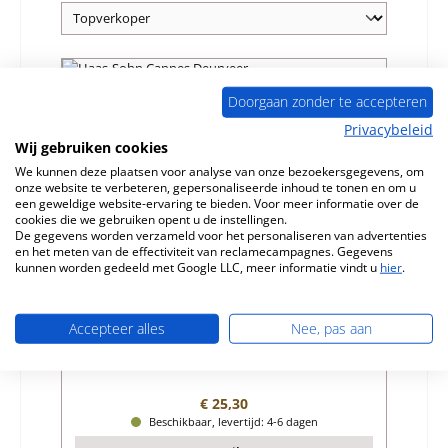
Nog 1 op voorraad!
Doorgaan zonder te accepteren
Privacybeleid
Wij gebruiken cookies
We kunnen deze plaatsen voor analyse van onze bezoekersgegevens, om
onze website te verbeteren, gepersonaliseerde inhoud te tonen en om u
een geweldige website-ervaring te bieden. Voor meer informatie over de
cookies die we gebruiken opent u de instellingen.
De gegevens worden verzameld voor het personaliseren van advertenties
en het meten van de effectiviteit van reclamecampagnes. Gegevens
kunnen worden gedeeld met Google LLC, meer informatie vindt u
hier
.
Haas-Sohn Cannes Deurveer
Accepteer alles
Nee, pas aan
Productnummer:
01017925
Fabrikant:
Haas-Sohn
Normale prijs:
€ 25,30
Beschikbaar, levertijd: 4-6 dagen