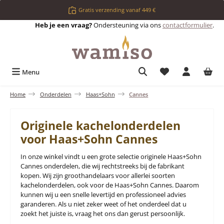
Ga naar de hoofdinhoud
Gratis verzending vanaf 449 €
Heb je een vraag?
Ondersteuning via ons
contactformulier
.
Je hebt 0 items op 
Menu
Home
Onderdelen
Haas+Sohn
Cannes
Originele kachelonderdelen
voor Haas+Sohn Cannes
In onze winkel vindt u een grote selectie originele Haas+Sohn
Cannes onderdelen, die wij rechtstreeks bij de fabrikant
kopen. Wij zijn groothandelaars voor allerlei soorten
kachelonderdelen, ook voor de Haas+Sohn Cannes. Daarom
kunnen wij u een snelle levertijd en professioneel advies
garanderen. Als u niet zeker weet of het onderdeel dat u
zoekt het juiste is, vraag het ons dan gerust persoonlijk.