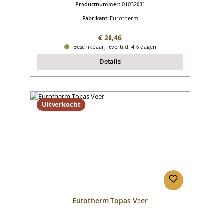
Productnummer:
01032031
Fabrikant:
Eurotherm
Normale prijs:
€ 28,46
Beschikbaar, levertijd: 4-6 dagen
Details
Uitverkocht
Eurotherm Topas Veer