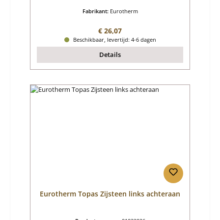
Fabrikant:
Eurotherm
Normale prijs:
€ 26,07
Beschikbaar, levertijd: 4-6 dagen
Details
Eurotherm Topas Zijsteen links achteraan