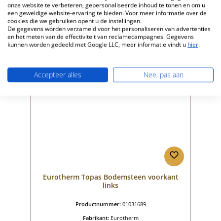
onze website te verbeteren, gepersonaliseerde inhoud te tonen en om u
Normale prijs:
€ 25,31
een geweldige website-ervaring te bieden. Voor meer informatie over de
cookies die we gebruiken opent u de instellingen.
Beschikbaar, levertijd: 4-6 dagen
De gegevens worden verzameld voor het personaliseren van advertenties
en het meten van de effectiviteit van reclamecampagnes. Gegevens
Details
kunnen worden gedeeld met Google LLC, meer informatie vindt u
hier
.
Accepteer alles
Nee, pas aan
Nog 10 op voorraad!
Eurotherm Topas Bodemsteen voorkant
links
Productnummer:
01031689
Fabrikant:
Eurotherm