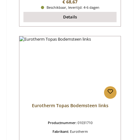
Normale prijs:
€ 68,67
Beschikbaar, levertijd: 4-6 dagen
Details
Eurotherm Topas Bodemsteen links
Productnummer:
01031710
Fabrikant:
Eurotherm