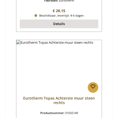
Fabrikant:
Eurotherm
Normale prijs:
€ 28,15
Beschikbaar, levertijd: 4-6 dagen
Details
Eurotherm Topas Achterste muur steen
rechts
Productnummer:
01032149