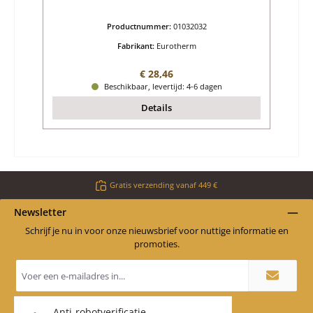
Productnummer:
01032032
Fabrikant:
Eurotherm
Normale prijs:
€ 28,46
Beschikbaar, levertijd: 4-6 dagen
Details
Gratis verzending vanaf 449 €
Newsletter
Schrijf je nu in voor onze nieuwsbrief voor nuttige informatie en
promoties.
E-
mailadres
*
Anti-robotverificatie