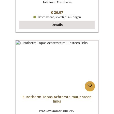
Fabrikant:
Eurotherm
Normale prijs:
€ 26,07
Beschikbaar, levertijd: 4-6 dagen
Details
Eurotherm Topas Achterste muur steen
links
Productnummer:
01032153