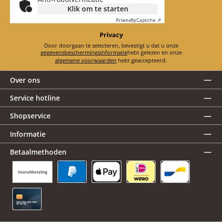
Klik om te starten
Friendly
Captcha ⇗
Privacy
Door doorgaan te selecteren, bevestigt u dat u onze
gegevensbeschermingsinformatie
hebt gelezen en onze
algemene voorwaarden
hebt geaccepteerd.
Over ons
Service hotline
Shopservice
Informatie
Betaalmethoden
Vooruitbetaling
PayPal
Apple Pay
iDEAL | Wero
Bancontact
Creditcard