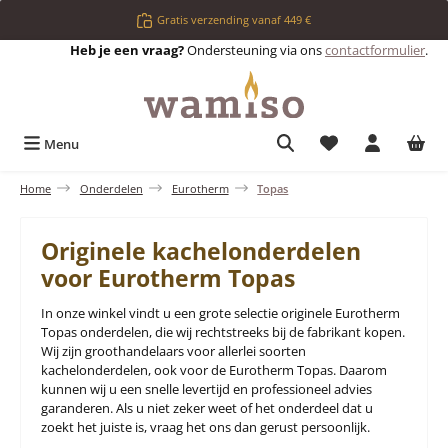
Ga naar de hoofdinhoud
Gratis verzending vanaf 449 €
Heb je een vraag?
Ondersteuning via ons
contactformulier
.
Je hebt 0 items op 
Menu
Home
Onderdelen
Eurotherm
Topas
Originele kachelonderdelen
voor Eurotherm Topas
In onze winkel vindt u een grote selectie originele Eurotherm
Topas onderdelen, die wij rechtstreeks bij de fabrikant kopen.
Wij zijn groothandelaars voor allerlei soorten
kachelonderdelen, ook voor de Eurotherm Topas. Daarom
kunnen wij u een snelle levertijd en professioneel advies
garanderen. Als u niet zeker weet of het onderdeel dat u
zoekt het juiste is, vraag het ons dan gerust persoonlijk.