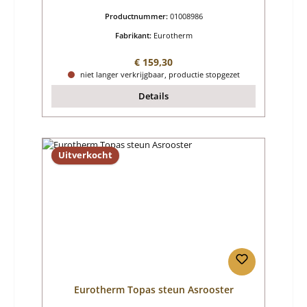
Productnummer:
01008986
Fabrikant:
Eurotherm
Normale prijs:
€ 159,30
niet langer verkrijgbaar, productie stopgezet
Details
Uitverkocht
Eurotherm Topas steun Asrooster