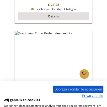
Normale prijs:
€ 25,28
Beschikbaar, levertijd: 4-6 dagen
Details
Eurotherm Topas Bodemsteen rechts
Doorgaan zonder te accepteren
Privacybeleid
Productnummer:
01031709
Wij gebruiken cookies
Fabrikant:
Eurotherm
We kunnen deze plaatsen voor analyse van onze bezoekersgegevens, om