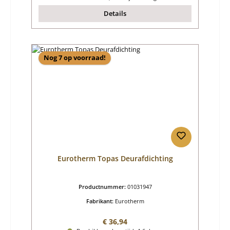
Details
Nog 7 op voorraad!
Eurotherm Topas Deurafdichting
Productnummer:
01031947
Fabrikant:
Eurotherm
Normale prijs:
€ 36,94