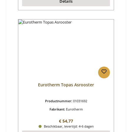
Details
Eurotherm Topas Asrooster
Productnummer:
01031692
Fabrikant:
Eurotherm
Normale prijs:
€ 54,77
Beschikbaar, levertijd: 4-6 dagen