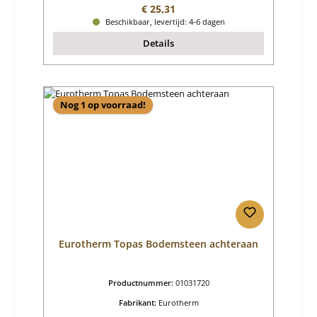
Normale prijs:
€ 25,31
Beschikbaar, levertijd: 4-6 dagen
Details
Nog 1 op voorraad!
Eurotherm Topas Bodemsteen achteraan
Productnummer:
01031720
Fabrikant:
Eurotherm