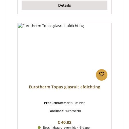
Details
Eurotherm Topas glasruit afdichting
Productnummer:
01031946
Fabrikant:
Eurotherm
Normale prijs:
€ 40,82
Beschikbaar, levertijd: 4-6 dagen