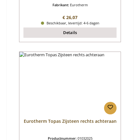
Fabrikant:
Eurotherm
Normale prijs:
€ 26,07
Beschikbaar, levertijd: 4-6 dagen
Details
Eurotherm Topas Zijsteen rechts achteraan
Productnummer:
01032025