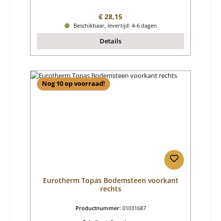
Normale prijs:
€ 28,15
Beschikbaar, levertijd: 4-6 dagen
Details
Nog 10 op voorraad!
Eurotherm Topas Bodemsteen voorkant
rechts
Productnummer:
01031687