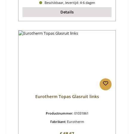
Beschikbaar, levertijd: 4-6 dagen
Details
Eurotherm Topas Glasruit links
Productnummer:
01031861
Fabrikant:
Eurotherm
Normale prijs:
€ 68,67