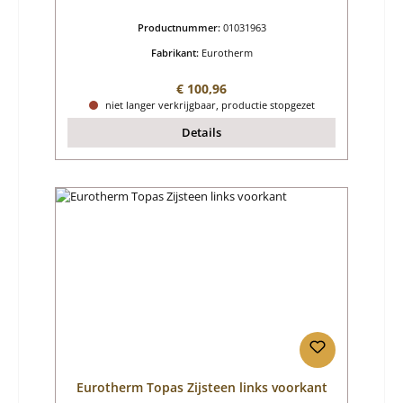
Productnummer:
01031963
Fabrikant:
Eurotherm
Normale prijs:
€ 100,96
niet langer verkrijgbaar, productie stopgezet
Details
Eurotherm Topas Zijsteen links voorkant