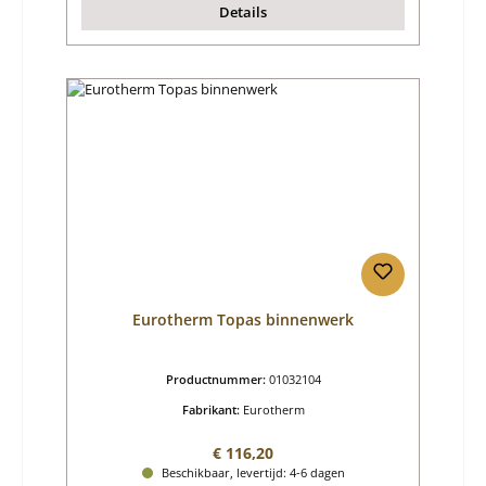
Details
Eurotherm Topas binnenwerk
Productnummer:
01032104
Fabrikant:
Eurotherm
Normale prijs:
€ 116,20
Beschikbaar, levertijd: 4-6 dagen