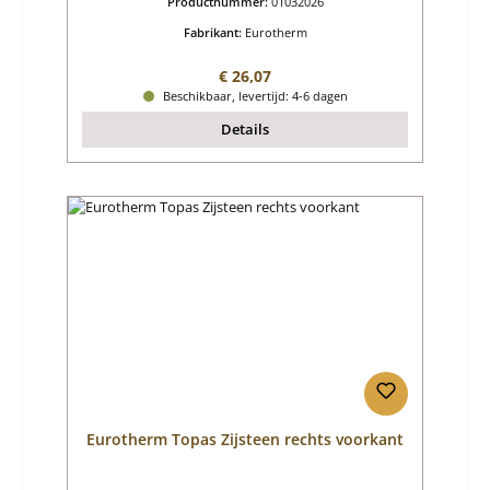
Productnummer:
01032026
Fabrikant:
Eurotherm
Normale prijs:
€ 26,07
Beschikbaar, levertijd: 4-6 dagen
Details
Eurotherm Topas Zijsteen rechts voorkant