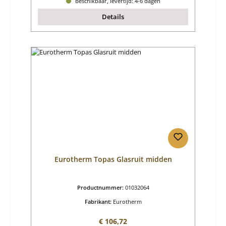
Beschikbaar, levertijd: 4-6 dagen
Details
Eurotherm Topas Glasruit midden
Productnummer:
01032064
Fabrikant:
Eurotherm
Normale prijs:
€ 106,72