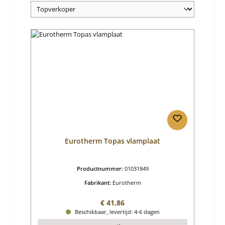
Eurotherm Topas vlamplaat
Productnummer:
01031849
Fabrikant:
Eurotherm
Normale prijs:
€ 41,86
Beschikbaar, levertijd: 4-6 dagen